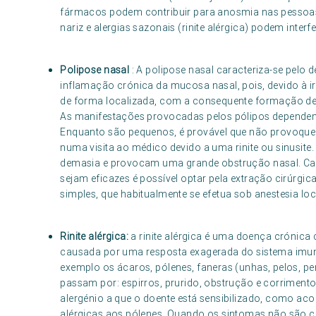
fármacos podem contribuir para anosmia nas pessoas 
nariz e alergias sazonais (rinite alérgica) podem interfe
Polipose nasal
: A polipose nasal caracteriza-se pelo
inflamação crónica da mucosa nasal, pois, devido à i
de forma localizada, com a consequente formação de
As manifestações provocadas pelos pólipos dependem
Enquanto são pequenos, é provável que não provoqu
numa visita ao médico devido a uma rinite ou sinusi
demasia e provocam uma grande obstrução nasal. Ca
sejam eficazes é possível optar pela extração cirúrgic
simples, que habitualmente se efetua sob anestesia l
Rinite alérgica:
a rinite alérgica é uma doença crónica
causada por uma resposta exagerada do sistema imun
exemplo os ácaros, pólenes, faneras (unhas, pelos, pe
passam por: espirros, prurido, obstrução e corriment
alergénio a que o doente está sensibilizado, como ac
alérgicas aos pólenes. Quando os sintomas não são co