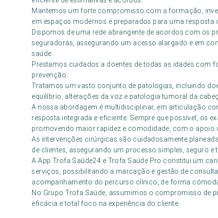
eficiente de estimativas e acordos.
Mantemos um forte compromisso com a formação, investi
em espaços modernos e preparados para uma resposta c
Dispomos de uma rede abrangente de acordos com os pri
seguradoras, assegurando um acesso alargado e em cond
saúde.
Prestamos cuidados a doentes de todas as idades com 
prevenção.
Tratamos um vasto conjunto de patologias, incluindo doe
equilíbrio, alterações da voz e patologia tumoral da cab
A nossa abordagem é multidisciplinar, em articulação c
resposta integrada e eficiente. Sempre que possível, os
promovendo maior rapidez e comodidade, com o apoio de
As intervenções cirúrgicas são cuidadosamente planead
de clientes, assegurando um processo simples, seguro e 
A App Trofa Saúde24 e Trofa Saúde Pro constitui um cana
serviços, possibilitando a marcação e gestão de consulta
acompanhamento do percurso clínico, de forma cómoda, 
No Grupo Trofa Saúde, assumimos o compromisso de pre
eficácia e total foco na experiência do cliente.