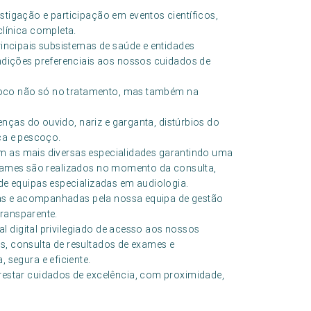
gação e participação em eventos científicos,
línica completa.
ncipais subsistemas de saúde e entidades
ições preferenciais aos nossos cuidados de
foco não só no tratamento, mas também na
nças do ouvido, nariz e garganta, distúrbios do
eça e pescoço.
om as mais diversas especialidades garantindo uma
 exames são realizados no momento da consulta,
 equipas especializadas em audiologia.
as e acompanhadas pela nossa equipa de gestão
transparente.
l digital privilegiado de acesso aos nossos
s, consulta de resultados de exames e
segura e eficiente.
star cuidados de excelência, com proximidade,