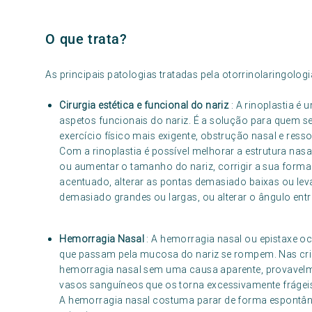
O que trata?
As principais patologias tratadas pela otorrinolaringologi
Cirurgia estética e funcional do nariz
: A rinoplastia é 
aspetos funcionais do nariz. É a solução para quem se
exercício físico mais exigente, obstrução nasal e res
Com a rinoplastia é possível melhorar a estrutura nasa
ou aumentar o tamanho do nariz, corrigir a sua forma
acentuado, alterar as pontas demasiado baixas ou leva
demasiado grandes ou largas, ou alterar o ângulo entre
Hemorragia Nasal
: A hemorragia nasal ou epistaxe oc
que passam pela mucosa do nariz se rompem. Nas cria
hemorragia nasal sem uma causa aparente, provavelm
vasos sanguíneos que os torna excessivamente frágei
A hemorragia nasal costuma parar de forma espontân