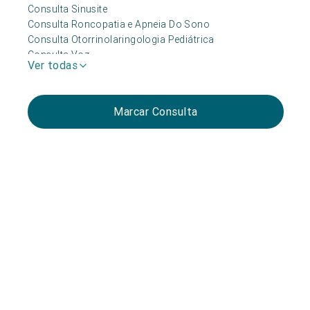
Consulta Sinusite
Consulta Roncopatia e Apneia Do Sono
Consulta Otorrinolaringologia Pediátrica
Consulta Voz
Ver todas
Consulta Vertigem
Consulta Surdez
Consulta Laringe
Marcar Consulta