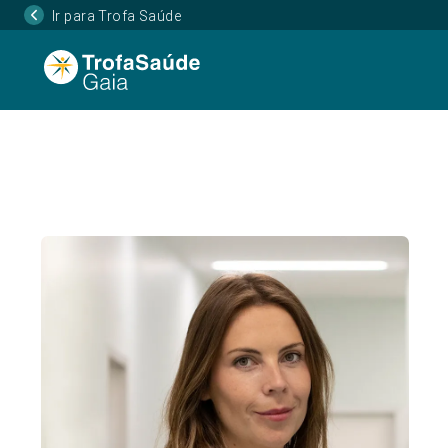
Ir para Trofa Saúde
Página Inicial
Corpo Clínico
Sofia Sousa, Dr
•
•