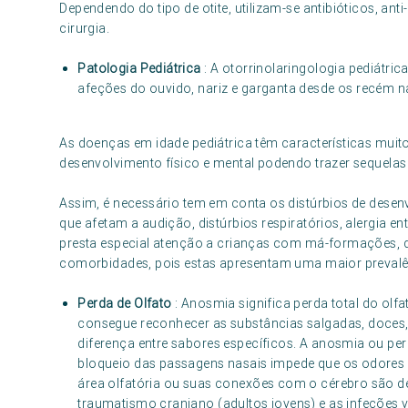
Dependendo do tipo de otite, utilizam-se antibióticos, anti
cirurgia.
Patologia Pediátrica
: A otorrinolaringologia pediátri
afeções do ouvido, nariz e garganta desde os recém n
As doenças em idade pediátrica têm características muit
desenvolvimento físico e mental podendo trazer sequelas i
Assim, é necessário tem em conta os distúrbios de desen
que afetam a audição, distúrbios respiratórios, alergia en
presta especial atenção a crianças com má-formações, di
comorbidades, pois estas apresentam uma maior prevalên
Perda de Olfato
: Anosmia significa perda total do olf
consegue reconhecer as substâncias salgadas, doces,
diferença entre sabores específicos. A anosmia ou p
bloqueio das passagens nasais impede que os odores 
área olfatória ou suas conexões com o cérebro são d
traumatismo craniano (adultos jovens) e as infeções v