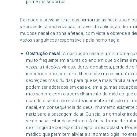
primeiros socorros.
De modo a prevenir repetidas hemorragias nasais sem c
se proceder à cauterização, através da aplicação de um 
mucosa nasal da zona afetada, com vista a obter-se a des
vasos sanguíneos responsáveis pela hemorragia.
Obstrução nasal
: A obstrução nasal é um sintoma que
muito frequente em alturas do ano em que o clima é m
vezes, a infeções víricas, dores de cabeça, perda de olfa
incómodo causado pela dificuldade em respirar é nece
secreções mais fluídas para que seja mais fácil a sua 
podem ser adotados em casa e, em algumas situações,
mas sempre com o aconselhamento do médico que o 
quando o septo não está devidamente centrado no nari
nasal, em consequência do desalinhamento existente
nariz para a passagem de ar. Ou seja, a normal entrada 
septo nasal estar descentrado. A única forma de tratar
de cirurgia de correção do septo, a septoplastia. Pod
médico que permitem aliviar a sintomatologia, no enta