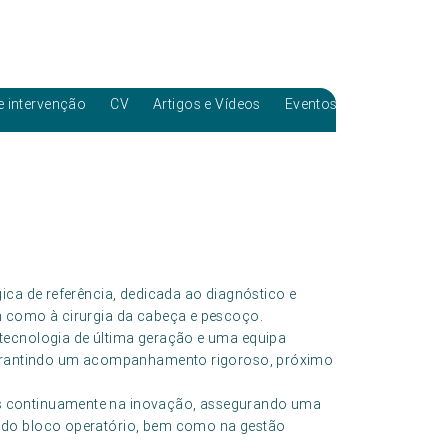
e intervenção
CV
Artigos e Vídeos
Eventos
ica de referência, dedicada ao diagnóstico e
m como à cirurgia da cabeça e pescoço.
tecnologia de última geração e uma equipa
 garantindo um acompanhamento rigoroso, próximo
s continuamente na inovação, assegurando uma
 do bloco operatório, bem como na gestão