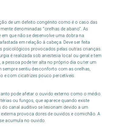
eção de um defeito congénito como é o caso das
armente denominadas “orelhas de abano”. As
e em que não se desenvolve uma dobra na
 afastada em relação à cabeça. Deve ser feita
itos psicológicos provocados pelas outras crianças.
rgia é realizada sob anestesia local ou geral e tem
a pessoa pode ter alta no próprio dia ou ter um
m sempre sentiu desconforto com as orelhas,
 e com cicatrizes pouco percetíveis.
 tanto pode afetar o ouvido externo como o médio.
ctérias ou fungos, que aparece quando existe
do canal auditivo se lesionam devido a um
 externa provoca dores de ouvidos e comichão. A
e se acumula no ouvido.