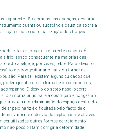
ausa aparente, tão comuns nas crianças, costuma-
instrumento quente ou substância cáustica sobre a
truição e posterior cicatrização dos frágeis
 pode estar associado a diferentes causas. É
ais frio, sendo consequente, na maiorias das
to e do apetite, e, por vezes, febre. Para aliviar o
ssário descongestionar o nariz ou tornar as
expulsão. Para tal, existem alguns cuidados que
 poderá justificar-se a toma de medicamentos,
acompanha. O desvio do septo nasal ocorre
z. O sintoma principal é a obstrução e congestão
 que provoca uma diminuição do espaço dentro do
de ar pelo nariz é dificultada pelo facto de o
 definitivamente o desvio do septo nasal é através
em ser utilizadas outras formas de tratamento
nto não possibilitam corrigir a deformidade