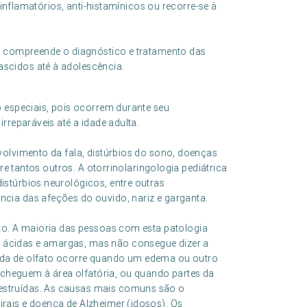
-inflamatórios, anti-histamínicos ou recorre-se à
ca compreende o diagnóstico e tratamento das
ascidos até à adolescência.
o especiais, pois ocorrem durante seu
rreparáveis até a idade adulta.
volvimento da fala, distúrbios do sono, doenças
tre tantos outros. A otorrinolaringologia pediátrica
stúrbios neurológicos, entre outras
cia das afeções do ouvido, nariz e garganta.
ato. A maioria das pessoas com esta patologia
 ácidas e amargas, mas não consegue dizer a
erda de olfato ocorre quando um edema ou outro
cheguem à área olfatória, ou quando partes da
estruídas. As causas mais comuns são o
irais e doença de Alzheimer (idosos). Os