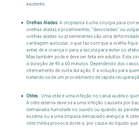
existente.
Orelhas Aladas:
A otoplastia é uma cirurgia para corr
orelhas aladas e proeminentes, “descoladas” ou vulg
orelhas aladas ou proeminentes são uma deformidad
cartilagem auricular, o que faz com que a orelha fique
antes de a criança ir para a escola para evitar os efe
Mas também pode e deve ser feita em adultos. Esta ciru
a duração de 45 a 60 minutos. Dependendo dos casos, 
internamento de curta duração. É a solução para que
tratando-se de um procedimento de rápida recuperação
Otites
: Uma otite é uma infeção no canal auditivo que
A otite externa deve-se a uma infeção causada por ba
demasiada humidade no ouvido ou quando as paredes 
eczema ou a uma limpeza demasiado enérgica. A otite
otite média provoca dores e, por causa do líquido qu