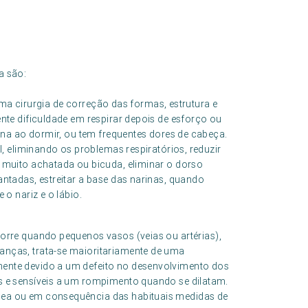
a são:
uma cirurgia de correção das formas, estrutura e
nte dificuldade em respirar depois de esforço ou
sona ao dormir, ou tem frequentes dores de cabeça.
l, eliminando os problemas respiratórios, reduzir
 muito achatada ou bicuda, eliminar o dorso
ntadas, estreitar a base das narinas, quando
 o nariz e o lábio.
orre quando pequenos vasos (veias ou artérias),
nças, trata-se maioritariamente de uma
ente devido a um defeito no desenvolvimento dos
s e sensíveis a um rompimento quando se dilatam.
ea ou em consequência das habituais medidas de