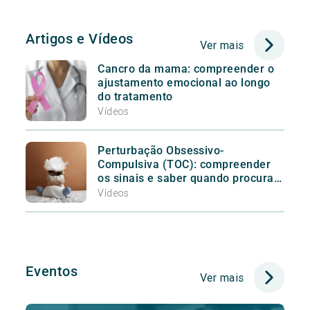
Artigos e Vídeos
Ver mais
Cancro da mama: compreender o
ajustamento emocional ao longo
do tratamento
Vídeos
Perturbação Obsessivo-
Compulsiva (TOC): compreender
os sinais e saber quando procurar
ajuda
Vídeos
Eventos
Ver mais