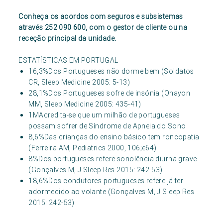
Conheça os acordos com seguros e subsistemas
através 252 090 600, com o gestor de cliente ou na
receção principal da unidade.
ESTATÍSTICAS EM PORTUGAL
16,3%Dos Portugueses não dorme bem (Soldatos
CR, Sleep Medicine 2005: 5-13)
28,1%Dos Portugueses sofre de insónia (Ohayon
MM, Sleep Medicine 2005: 435-41)
1MAcredita-se que um milhão de portugueses
possam sofrer de Síndrome de Apneia do Sono
8,6%Das crianças do ensino básico tem roncopatia
(Ferreira AM, Pediatrics 2000, 106;e64)
8%Dos portugueses refere sonolência diurna grave
(Gonçalves M, J Sleep Res 2015: 242-53)
18,6%Dos condutores portugueses refere já ter
adormecido ao volante (Gonçalves M, J Sleep Res
2015: 242-53)