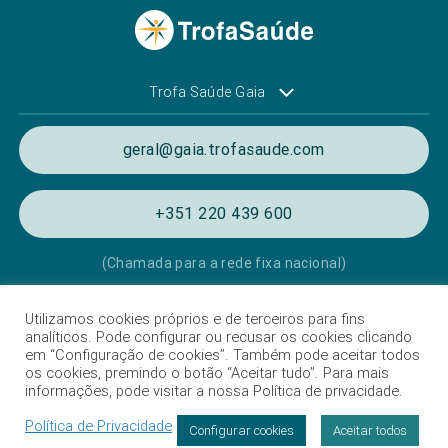
Trofa Saúde Gaia
geral@gaia.trofasaude.com
+351 220 439 600
(Chamada para a rede fixa nacional)
Utilizamos cookies próprios e de terceiros para fins
Política de Privacidade e de Cookies
analíticos. Pode configurar ou recusar os cookies clicando
em “Configuração de cookies”. Também pode aceitar todos
Termos e condições de utilização
os cookies, premindo o botão “Aceitar tudo”. Para mais
informações, pode visitar a nossa Política de privacidade.
Listagem das Unidades Hospitalares
Política de Privacidade
Proteção de dados
Configurar cookies
Aceitar todos