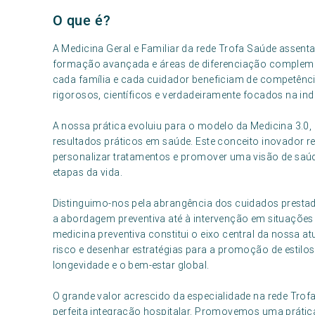
O que é?
A Medicina Geral e Familiar da rede Trofa Saúde assen
formação avançada e áreas de diferenciação complemen
cada família e cada cuidador beneficiam de competênci
rigorosos, científicos e verdadeiramente focados na in
A nossa prática evoluiu para o modelo da Medicina 3.0,
resultados práticos em saúde. Este conceito inovador r
personalizar tratamentos e promover uma visão de saúde
etapas da vida.
Distinguimo-nos pela abrangência dos cuidados prestad
a abordagem preventiva até à intervenção em situaçõ
medicina preventiva constitui o eixo central da nossa a
risco e desenhar estratégias para a promoção de estilo
longevidade e o bem-estar global.
O grande valor acrescido da especialidade na rede Trofa
perfeita integração hospitalar. Promovemos uma práti