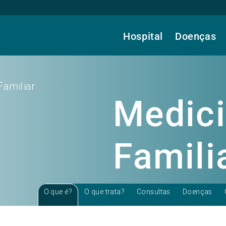
Hospital
Doenças
Familiar
Medici
Famili
O que é?
O que trata?
Consultas
Doenças