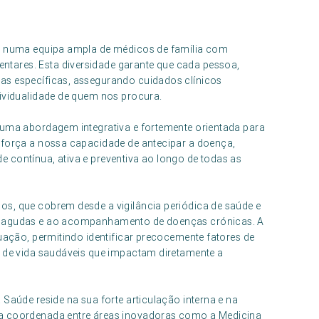
ta numa equipa ampla de médicos de família com
tares. Esta diversidade garante que cada pessoa,
as específicas, assegurando cuidados clínicos
dividualidade de quem nos procura.
 uma abordagem integrativa e fortemente orientada para
eforça a nossa capacidade de antecipar a doença,
 contínua, ativa e preventiva ao longo de todas as
os, que cobrem desde a vigilância periódica de saúde e
es agudas e ao acompanhamento de doenças crónicas. A
tuação, permitindo identificar precocemente fatores de
s de vida saudáveis que impactam diretamente a
 Saúde reside na sua forte articulação interna e na
ca coordenada entre áreas inovadoras como a Medicina