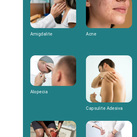
Acne
Amigdalite
Alopecia
Capsulite Adesiva