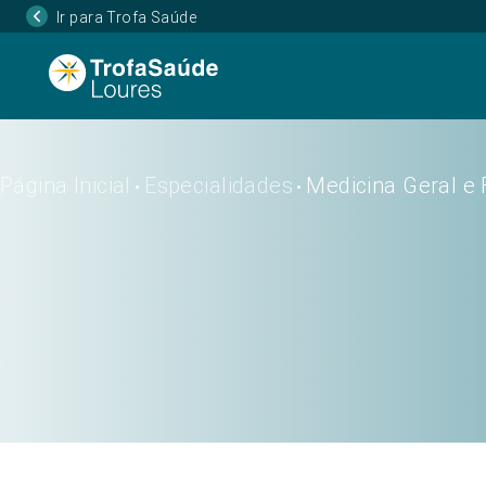
Ir para Trofa Saúde
Página Inicial
Especialidades
Medicina Geral e 
•
•