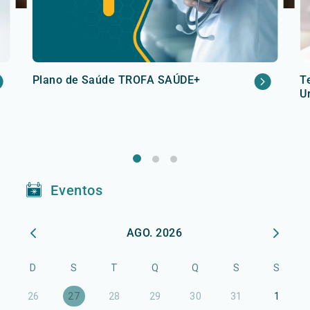
Plano de Saúde TROFA SAÚDE+
T
U
Eventos
AGO. 2026
D
S
T
Q
Q
S
S
26
27
28
29
30
31
1