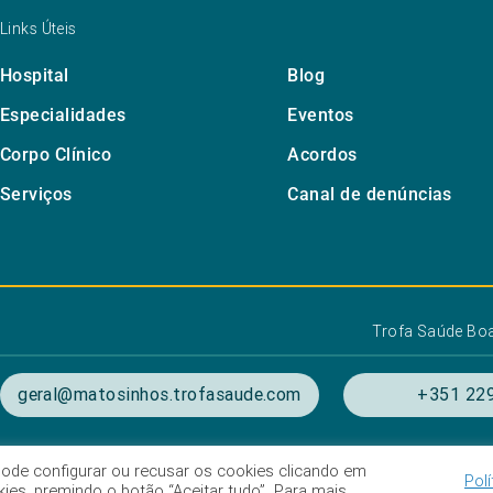
Links Úteis
Hospital
Blog
Especialidades
Eventos
Corpo Clínico
Acordos
Serviços
Canal de denúncias
Trofa Saúde Bo
geral@matosinhos.trofasaude.com
+351 229
. Pode configurar ou recusar os cookies clicando em
Polí
ondições de utilização
Listagem das Unidades Hospitala
es, premindo o botão “Aceitar tudo”. Para mais