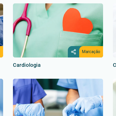
o
Marcação
Cardiologia
C