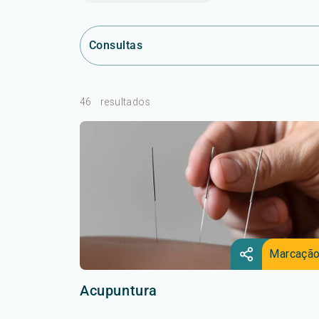
Consultas
46
resultados
Marcaçã
Acupuntura