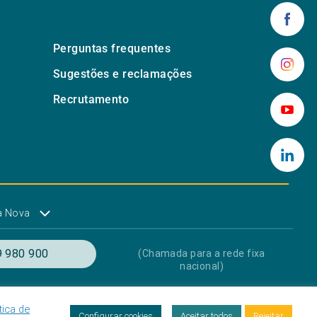
Perguntas frequentes
Sugestões e reclamações
Recrutamento
a Nova
 980 900
(Chamada para a rede fixa
nacional)
tica de
res
Proteção de dados
Livro de Reclamações
Configurar cookies
Aceitar todos
Rejeitar