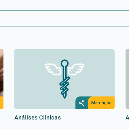
o
Marcação
Análises Clinicas
A