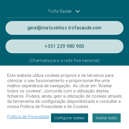
Trofa Saúde
geral@matosinhos.trofasaude.com
+351 229 980 900
(Chamada para a rede fixa nacional)
Este website utiliza cookies próprios e de terceiros para
Política de Privacidade e de Cookies
otimizar o seu funcionamento e proporcionar-lhe uma
melhor experiência de navegação. Ao clicar em “Aceitar
Termos e condições de utilização
todos os cookies”, concorda com a utilização destes
ficheiros. Poderá, ainda, gerir a utilização de cookies através
Listagem das Unidades Hospitalares
da ferramenta de configuração disponibilizada e consultar a
nossa Política de Privacidade e de Cookies.
Proteção de dados
Política de Privacidade
Livro de Reclamações
Configurar cookies
Aceitar todos
Intermediação de crédito