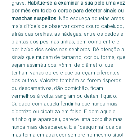
grave.
Habitue-se a examinar a sua pele uma vez
por mês
em todo o corpo para detetar sinais ou
manchas suspeitos
. Não esqueça aquelas áreas
mais difíceis de observar como couro cabeludo,
atrás das orelhas, as nádegas, entre os dedos e
plantas dos pés, nas unhas, bem como entre e
por baixo dos seios nas senhoras. Dê atenção a
sinais que mudam de tamanho, cor ou forma, que
sejam assimétricos, >6mm de diâmetro, que
tenham várias cores e que pareçam diferentes
dos outros. Valorize também se forem ásperos
ou descamativos, dão comichão, ficam
vermelhos à volta, sangram ou deitam líquido.
Cuidado com aquela feridinha que nunca mais
cicatriza ou cicatriza em falso! E com aquele
altinho que apareceu, parece uma borbulha mas
nunca mais desaparece! E a “casquinha” que cai
mas teima em aparecer sempre no mesmo sítio!