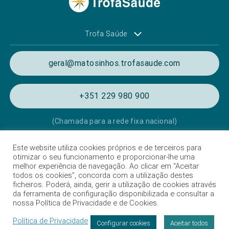
Trofa Saúde
geral@matosinhos.trofasaude.com
+351 229 980 900
(Chamada para a rede fixa nacional)
Este website utiliza cookies próprios e de terceiros para
Política de Privacidade e de Cookies
otimizar o seu funcionamento e proporcionar-lhe uma
melhor experiência de navegação. Ao clicar em “Aceitar
Termos e condições de utilização
todos os cookies”, concorda com a utilização destes
ficheiros. Poderá, ainda, gerir a utilização de cookies através
Listagem das Unidades Hospitalares
da ferramenta de configuração disponibilizada e consultar a
nossa Política de Privacidade e de Cookies.
Proteção de dados
Política de Privacidade
Livro de Reclamações
Configurar cookies
Aceitar todos