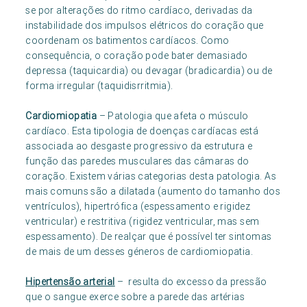
se por alterações do ritmo cardíaco, derivadas da
instabilidade dos impulsos elétricos do coração que
coordenam os batimentos cardíacos. Como
consequência, o coração pode bater demasiado
depressa (taquicardia) ou devagar (bradicardia) ou de
forma irregular (taquidisrritmia).
Cardiomiopatia
– Patologia que afeta o músculo
cardíaco. Esta tipologia de doenças cardíacas está
associada ao desgaste progressivo da estrutura e
função das paredes musculares das câmaras do
coração. Existem várias categorias desta patologia. As
mais comuns são a dilatada (aumento do tamanho dos
ventrículos), hipertrófica (espessamento e rigidez
ventricular) e restritiva (rigidez ventricular, mas sem
espessamento). De realçar que é possível ter sintomas
de mais de um desses géneros de cardiomiopatia.
Hipertensão arterial
– resulta do excesso da pressão
que o sangue exerce sobre a parede das artérias