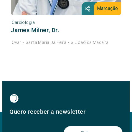
Marcação
Cardiologia
James Milner, Dr.
Ovar
Santa Maria Da Feira
S. João da Madeira
•
•
Quero receber a newsletter