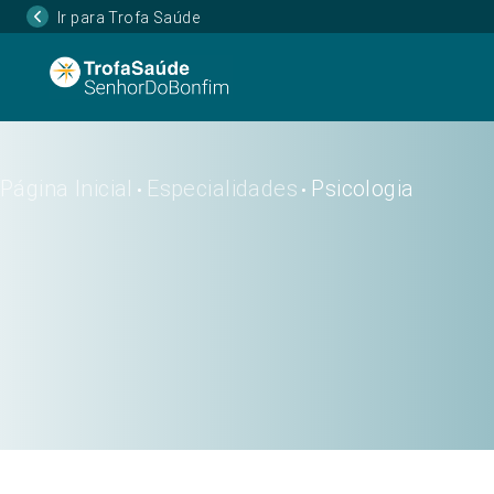
Ir para Trofa Saúde
Página Inicial
Especialidades
Psicologia
•
•