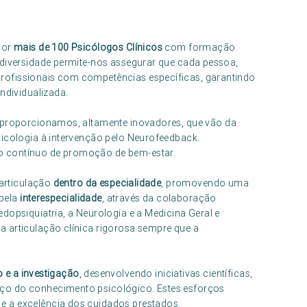
por
mais de 100 Psicólogos Clínicos
com formação
 diversidade permite-nos assegurar que cada pessoa,
rofissionais com competências específicas, garantindo
ndividualizada.
proporcionamos, altamente inovadores, que vão da
sicologia à intervenção pelo Neurofeedback.
o contínuo de promoção de bem-estar.
 articulação
dentro da especialidade
, promovendo uma
 pela
interespecialidade
, através da colaboração
dopsiquiatria, a Neurologia e a Medicina Geral e
 articulação clínica rigorosa sempre que a
 e a investigação
, desenvolvendo iniciativas científicas,
ço do conhecimento psicológico. Estes esforços
e a excelência dos cuidados prestados.