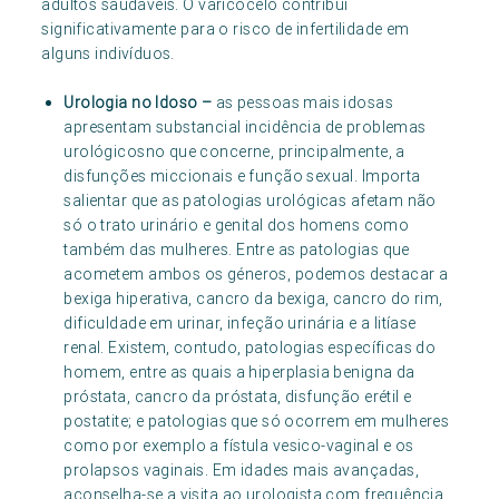
adultos saudáveis. O varicocelo contribui
significativamente para o risco de infertilidade em
alguns indivíduos.
Urologia no Idoso –
as pessoas mais idosas
apresentam substancial incidência de problemas
urológicosno que concerne, principalmente, a
disfunções miccionais e função sexual. Importa
salientar que as patologias urológicas afetam não
só o trato urinário e genital dos homens como
também das mulheres. Entre as patologias que
acometem ambos os géneros, podemos destacar a
bexiga hiperativa, cancro da bexiga, cancro do rim,
dificuldade em urinar, infeção urinária e a litíase
renal. Existem, contudo, patologias específicas do
homem, entre as quais a hiperplasia benigna da
próstata, cancro da próstata, disfunção erétil e
postatite; e patologias que só ocorrem em mulheres
como por exemplo a fístula vesico-vaginal e os
prolapsos vaginais. Em idades mais avançadas,
aconselha-se a visita ao urologista com frequência