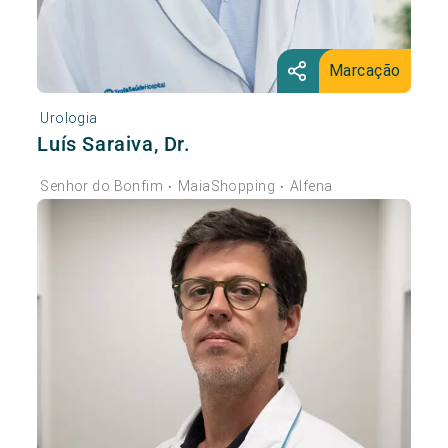
Marcação
Urologia
Luís Saraiva, Dr.
Senhor do Bonfim
MaiaShopping
Alfena
•
•