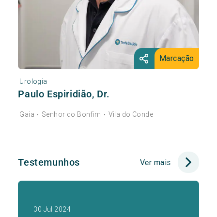
Marcação
Urologia
Paulo Espiridião, Dr.
Gaia
Senhor do Bonfim
Vila do Conde
•
•
Testemunhos
Ver mais
30 Jul 2024