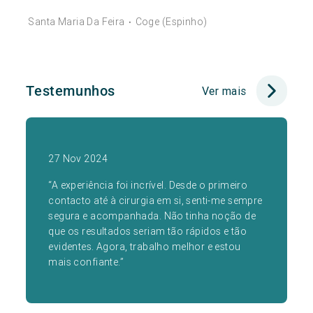
Santa Maria Da Feira
Coge (Espinho)
•
Testemunhos
Ver mais
27 Nov 2024
“A experiência foi incrível. Desde o primeiro
contacto até à cirurgia em si, senti-me sempre
segura e acompanhada. Não tinha noção de
que os resultados seriam tão rápidos e tão
evidentes. Agora, trabalho melhor e estou
mais confiante.”