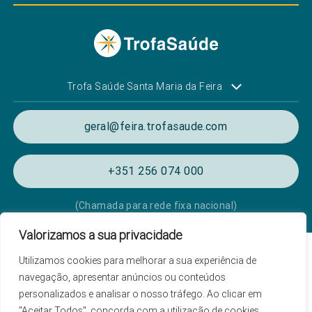
Trofa Saúde Santa Maria da Feira
geral@feira.trofasaude.com
+351 256 074 000
(Chamada para rede fixa nacional)
Valorizamos a sua privacidade
Política de Privacidade e Cookies
Utilizamos cookies para melhorar a sua experiência de
Termos e condições de utilização
navegação, apresentar anúncios ou conteúdos
personalizados e analisar o nosso tráfego. Ao clicar em
Listagem das Unidades Hospitalares
"Aceitar Todos", concorda com a utilização de cookies.