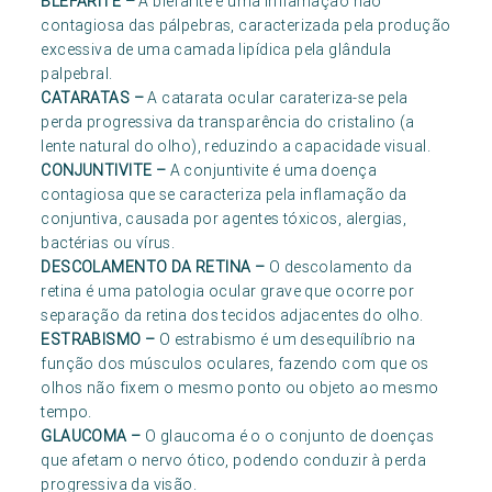
BLEFARITE
–
A blefarite é uma inflamação não
contagiosa das pálpebras, caracterizada pela produção
excessiva de uma camada lipídica pela glândula
palpebral.
CATARATAS
–
A catarata ocular carateriza-se pela
perda progressiva da transparência do cristalino (a
lente natural do olho), reduzindo a capacidade visual.
CONJUNTIVITE
–
A conjuntivite é uma doença
contagiosa que se caracteriza pela inflamação da
conjuntiva, causada por agentes tóxicos, alergias,
bactérias ou vírus.
DESCOLAMENTO DA RETINA
–
O descolamento da
retina é uma patologia ocular grave que ocorre por
separação da retina dos tecidos adjacentes do olho.
ESTRABISMO
–
O estrabismo é um desequilíbrio na
função dos músculos oculares, fazendo com que os
olhos não fixem o mesmo ponto ou objeto ao mesmo
tempo.
GLAUCOMA
–
O glaucoma é o o conjunto de doenças
que afetam o nervo ótico, podendo conduzir à perda
progressiva da visão.