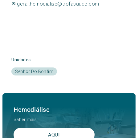
✉
geral.hemodialise@trofasaude.com
Unidades
Senhor Do Bonfim
Hemodiálise
Saber mais
AQUI