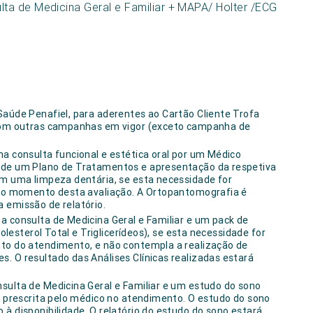
ulta de Medicina Geral e Familiar + MAPA/ Holter /ECG
úde Penafiel, para aderentes ao Cartão Cliente Trofa
com outras campanhas em vigor (exceto campanha de
ma consulta funcional e estética oral por um Médico
o de um Plano de Tratamentos e apresentação da respetiva
ém uma limpeza dentária, se esta necessidade for
a no momento desta avaliação. A Ortopantomografia é
 emissão de relatório.
a consulta de Medicina Geral e Familiar e um pack de
Colesterol Total e Triglicerídeos), se esta necessidade for
nto do atendimento, e não contempla a realização de
. O resultado das Análises Clínicas realizadas estará
.
sulta de Medicina Geral e Familiar e um estudo do sono
 e prescrita pelo médico no atendimento. O estudo do sono
à disponibilidade. O relatório do estudo do sono estará