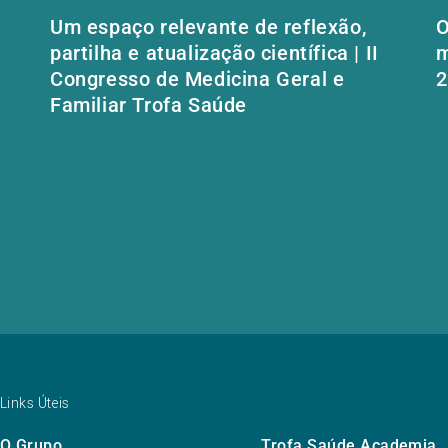
Um espaço relevante de reflexão,
O
partilha e atualização científica | II
m
Congresso de Medicina Geral e
2
Familiar Trofa Saúde
Links Úteis
O Grupo
Trofa Saúde Academia