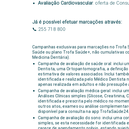
Avaliação Cardiovascular
: oferta de Cons
Já é possível efetuar marcações através:
📞 255 718 800
Campanhas exclusivas para marcações no Trofa Sa
Saúde ou plano Trofa Saúde+, não cumulativas 
Medicina Dentária).
Campanha de avaliação de saúde oral: inclui u
Dentista, uma Ortopantomografia, a definiçã
estimativa de valores associados. Inclui tamb
identificada e realizada pelo Médico Dentist
apenas realizada em adultos e não pressupõe a
Campanha de avaliação médica geral: inclui um
Análises Clínicas simples (Glicose, Creatinina, 
identificada e prescrita pelo médico no mome
outros atos, exames ou análise complementares
disponível para consulta na app TrofaSaúde24
Campanha de avaliação do sono: inclui uma con
simples, se esta necessidade for identificada
carece de agendamento prévio, estando sujeito 