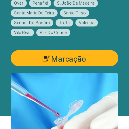
Ovar
Penafiel
S. João Da Madeira
Santa Maria Da Feira
Santo Tirso
Senhor Do Bonfim
Trofa
Valença
Vila Real
Vila Do Conde
Marcação