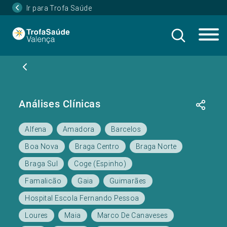
Ir para Trofa Saúde
Análises Clínicas
Alfena
Amadora
Barcelos
Boa Nova
Braga Centro
Braga Norte
Braga Sul
Coge (Espinho)
Famalicão
Gaia
Guimarães
Hospital Escola Fernando Pessoa
Loures
Maia
Marco De Canaveses