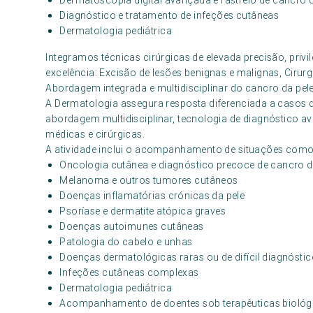
Dermatoscopia digital avançada e rastreio de cancro
Diagnóstico e tratamento de infeções cutâneas
Dermatologia pediátrica
Integramos técnicas cirúrgicas de elevada precisão, privi
excelência: Excisão de lesões benignas e malignas, Cirur
Abordagem integrada e multidisciplinar do cancro da pel
A Dermatologia assegura resposta diferenciada a casos
abordagem multidisciplinar, tecnologia de diagnóstico a
médicas e cirúrgicas.
A atividade inclui o acompanhamento de situações como
Oncologia cutânea e diagnóstico precoce de cancro d
Melanoma e outros tumores cutâneos
Doenças inflamatórias crónicas da pele
Psoríase e dermatite atópica graves
Doenças autoimunes cutâneas
Patologia do cabelo e unhas
Doenças dermatológicas raras ou de difícil diagnósti
Infeções cutâneas complexas
Dermatologia pediátrica
Acompanhamento de doentes sob terapêuticas biológ