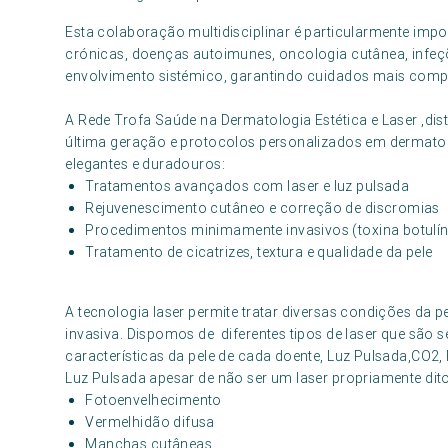
Esta colaboração multidisciplinar é particularmente im
crónicas, doenças autoimunes, oncologia cutânea, infe
envolvimento sistémico, garantindo cuidados mais compl
A Rede Trofa Saúde na Dermatologia Estética e Laser ,dis
última geração e protocolos personalizados em dermatolo
elegantes e duradouros:
Tratamentos avançados com laser e luz pulsada
Rejuvenescimento cutâneo e correção de discromias
Procedimentos minimamente invasivos (toxina botulín
Tratamento de cicatrizes, textura e qualidade da pele
A tecnologia laser permite tratar diversas condições da 
invasiva. Dispomos de diferentes tipos de laser que são 
características da pele de cada doente, Luz Pulsada,CO2
Luz Pulsada apesar de não ser um laser propriamente dit
Fotoenvelhecimento
Vermelhidão difusa
Manchas cutâneas