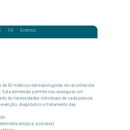
o
CV
Eventos
 de 50 médicos dermatologistas de reconhecida
s. Esta dimensão permite-nos assegurar um
do às necessidades individuais de cada pessoa.
evenção, diagnóstico e tratamento das
ado
dermatite atópica, psoríase)