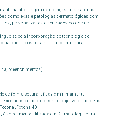
portante na abordagem de doenças inflamatórias
ções complexas e patologias dermatológicas com
etos, personalizados e centrados no doente.
tingue-se pela incorporação de tecnologia de
gia orientados para resultados naturais,
ica, preenchimentos)
pele de forma segura, eficaz e minimamente
selecionados de acordo com o objetivo clínico e as
, Fotona ,Fotona 4D
o, é amplamente utilizada em Dermatologia para: