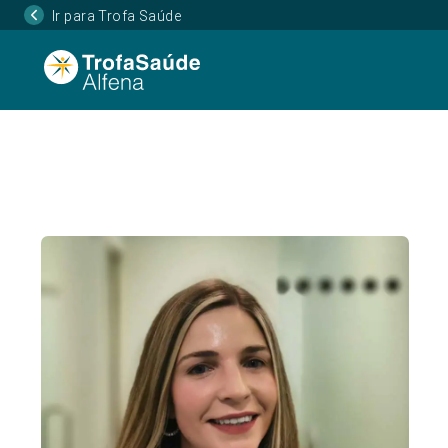
Ir para Trofa Saúde
Página Inicial
Corpo Clínico
Catarina Sofia C
•
•