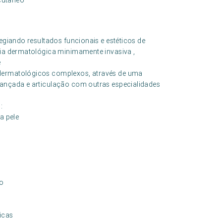
 cutâneo
legiando resultados funcionais e estéticos de
gia dermatológica minimamente invasiva ,
e
 dermatológicos complexos, através de uma
vançada e articulação com outras especialidades
:
a pele
co
icas