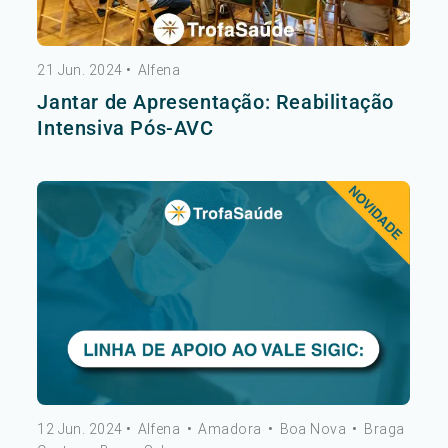
21 Jun. 2024
•
Alfena
Jantar de Apresentação: Reabilitação
Intensiva Pós-AVC
12 Jun. 2024
•
Alfena
•
Amadora
•
Boa Nova
•
Braga