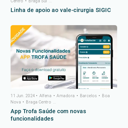
Centro
•
Braga Sul
...
Linha de apoio ao vale-cirurgia SIGIC
11 Jun. 2024
•
Alfena
•
Amadora
•
Barcelos
•
Boa
Nova
•
Braga Centro
...
App Trofa Saúde com novas
funcionalidades