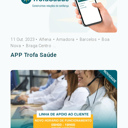
11 Out. 2023
•
Alfena
•
Amadora
•
Barcelos
•
Boa
Nova
•
Braga Centro
...
APP Trofa Saúde