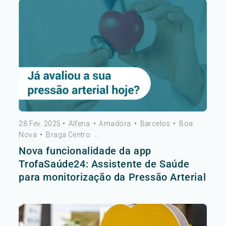
28 Fev. 2025
•
Alfena
•
Amadora
•
Barcelos
•
Boa
Nova
•
Braga Centro
...
Nova funcionalidade da app
TrofaSaúde24: Assistente de Saúde
para monitorização da Pressão Arterial