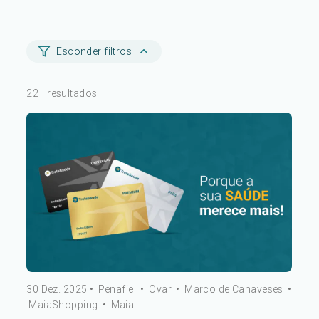
Esconder filtros
22
resultados
30 Dez. 2025
•
Penafiel
•
Ovar
•
Marco de Canaveses
•
MaiaShopping
•
Maia
...