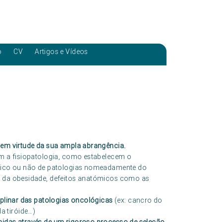
o
CV
Artigos e Vídeos
a em virtude da sua ampla abrangência.
am a fisiopatologia, como estabelecem o
úrgico ou não de patologias nomeadamente do
ou da obesidade, defeitos anatómicos como as
iplinar das patologias oncológicas
(ex: cancro do
a tiróide…)