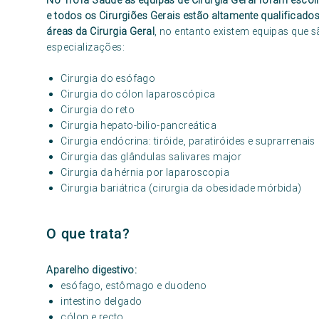
No Trofa Saúde as equipas de Cirurgia Geral foram escol
e todos os Cirurgiões Gerais estão altamente qualificad
áreas da Cirurgia Geral
, no entanto existem equipas que s
especializações:
Cirurgia do esófago
Cirurgia do cólon laparoscópica
Cirurgia do reto
Cirurgia hepato-bilio-pancreática
Cirurgia endócrina: tiróide, paratiróides e suprarrenais
Cirurgia das glândulas salivares major
Cirurgia da hérnia por laparoscopia
Cirurgia bariátrica (cirurgia da obesidade mórbida)
O que trata?
Aparelho digestivo:
esófago, estômago e duodeno
intestino delgado
cólon e recto