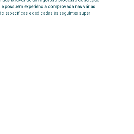
hidas através de um rigoroso processo de seleção
os e possuem experiência comprovada nas várias
ão específicas e dedicadas às seguintes super