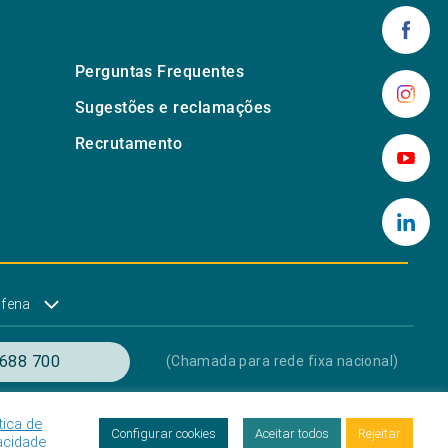
Perguntas Frequentes
Sugestões e reclamações
Recrutamento
lfena
688 700
(Chamada para rede fixa nacional)
tica de
res
Proteção de Dados
Livro de Reclamações
Configurar cookies
Aceitar todos
Rejeitar
acidade