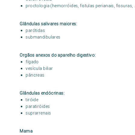
proctologia (hemorróides, fistulas perianais, fissuras, 
Glândulas salivares maiores:
parótidas
submandibulares
Orgãos anexos do aparelho digestivo:
fígado
vesícula biliar
pâncreas
Glândulas endócrinas:
tiróide
paratiróides
suprarrenais
Mama