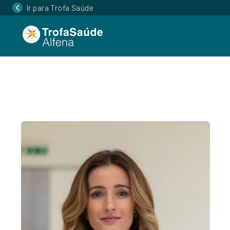
Ir para Trofa Saúde
Página Inicial
Corpo Clínico
Daniela Macedo
•
•