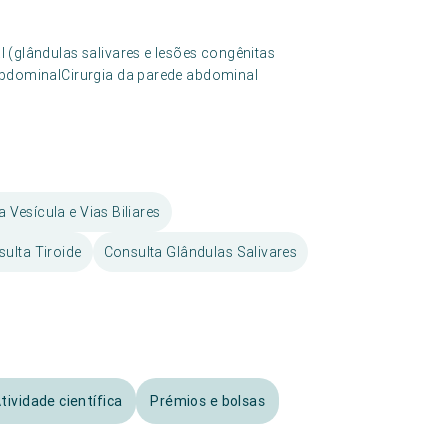
al (glândulas salivares e lesões congênitas
de abdominalCirurgia da parede abdominal
 Vesícula e Vias Biliares
ulta Tiroide
Consulta Glândulas Salivares
tividade científica
Prémios e bolsas