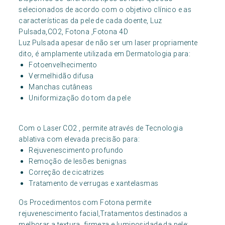
selecionados de acordo com o objetivo clínico e as
características da pele de cada doente, Luz
Pulsada,CO2, Fotona ,Fotona 4D
Luz Pulsada apesar de não ser um laser propriamente
dito, é amplamente utilizada em Dermatologia para:
Fotoenvelhecimento
Vermelhidão difusa
Manchas cutâneas
Uniformização do tom da pele
Com o Laser CO2 , permite através de Tecnologia
ablativa com elevada precisão para:
Rejuvenescimento profundo
Remoção de lesões benignas
Correção de cicatrizes
Tratamento de verrugas e xantelasmas
Os Procedimentos com Fotona permite
rejuvenescimento facial,Tratamentos destinados a
melhorar a textura, firmeza e luminosidade da pele: