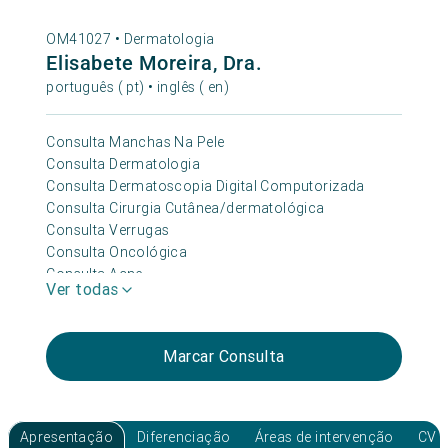
OM41027 •
Dermatologia
Elisabete Moreira, Dra.
português ( pt) • inglês ( en)
Consulta Manchas Na Pele
Consulta Dermatologia
Consulta Dermatoscopia Digital Computorizada
Consulta Cirurgia Cutânea/dermatológica
Consulta Verrugas
Consulta Oncológica
Consulta Acne
Ver todas
Consulta Dermatologia Pediátrica
Consulta Dermatologia Estética
Consulta Sinais Na Pele
Marcar Consulta
Consulta Micose
Consulta Rosácea
Consulta Cabelo
Consulta Cicatrizes
Apresentação
Diferenciação
Áreas de intervenção
CV