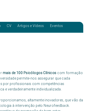
o
CV
Artigos e Vídeos
Eventos
or
mais de 100 Psicólogos Clínicos
com formação
diversidade permite-nos assegurar que cada
s por profissionais com competências
ica e verdadeiramente individualizada.
roporcionamos, altamente inovadores, que vão da
icologia à intervenção pelo Neurofeedback.