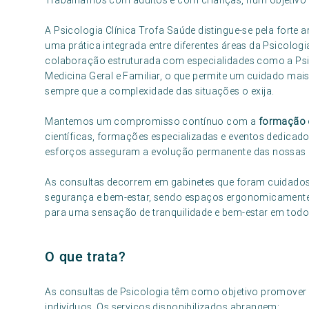
Trabalhamos com adultos e com crianças, num objetivo
A Psicologia Clínica Trofa Saúde distingue-se pela forte 
uma prática integrada entre diferentes áreas da Psicologi
colaboração estruturada com especialidades como a Psiqu
Medicina Geral e Familiar, o que permite um cuidado mai
sempre que a complexidade das situações o exija.
Mantemos um compromisso contínuo com a
formação e
científicas, formações especializadas e eventos dedica
esforços asseguram a evolução permanente das nossas pr
As consultas decorrem em gabinetes que foram cuidado
segurança e bem-estar, sendo espaços ergonomicamente p
para uma sensação de tranquilidade e bem-estar em tod
O que trata?
As consultas de Psicologia têm como objetivo promover o
indivíduos. Os serviços disponibilizados abrangem: