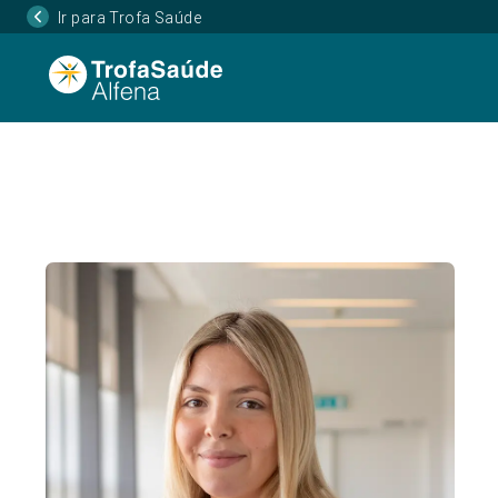
Ir para Trofa Saúde
Página Inicial
Corpo Clínico
Madalena Iglési
•
•