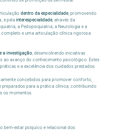
 contínuo de promoção de bem-estar.
articulação
dentro da especialidade
, promovendo
a, e pela
interespecialidade
, através da
iatria, a Pedopsiquiatria, a Neurologia e a
s completo e uma articulação clínica rigorosa
 a investigação
, desenvolvendo iniciativas
dos ao avanço do conhecimento psicológico. Estes
áticas e a excelência dos cuidados prestados.
samente concebidos para promover conforto,
reparados para a prática clínica, contribuindo
os os momentos.
 bem-estar psíquico e relacional dos