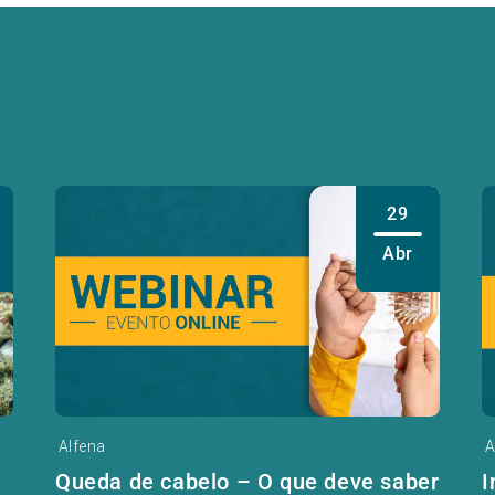
29
Abr
Alfena
A
Queda de cabelo – O que deve saber
I