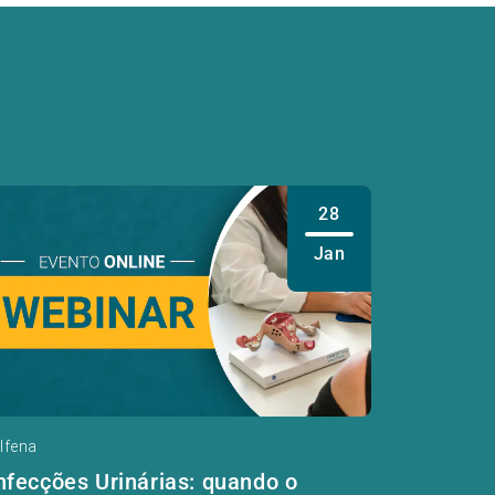
28
Jan
lfena
nfecções Urinárias: quando o