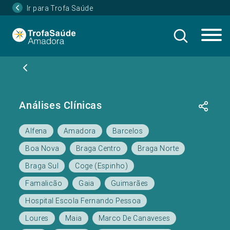
Ir para Trofa Saúde
Análises Clínicas
Alfena
Amadora
Barcelos
Boa Nova
Braga Centro
Braga Norte
Braga Sul
Coge (Espinho)
Famalicão
Gaia
Guimarães
Hospital Escola Fernando Pessoa
Loures
Maia
Marco De Canaveses