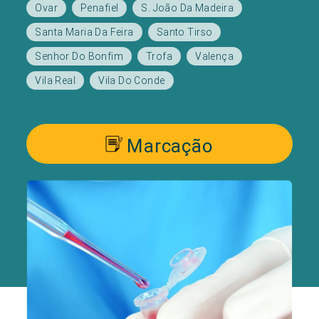
Ovar
Penafiel
S. João Da Madeira
Santa Maria Da Feira
Santo Tirso
Senhor Do Bonfim
Trofa
Valença
Vila Real
Vila Do Conde
Marcação