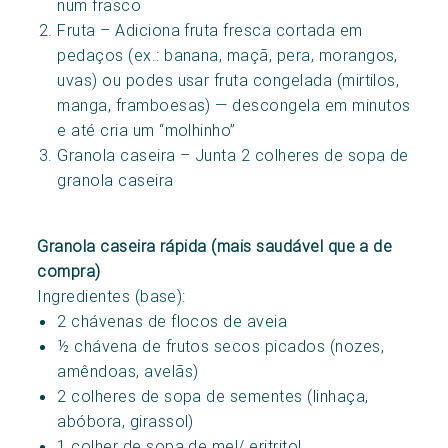
num frasco
Fruta – Adiciona fruta fresca cortada em
pedaços (ex.: banana, maçã, pera, morangos,
uvas) ou podes usar fruta congelada (mirtilos,
manga, framboesas) — descongela em minutos
e até cria um “molhinho”
Granola caseira – Junta 2 colheres de sopa de
granola caseira
Granola caseira rápida (mais saudável que a de
compra)
Ingredientes (base):
2 chávenas de flocos de aveia
½ chávena de frutos secos picados (nozes,
amêndoas, avelãs)
2 colheres de sopa de sementes (linhaça,
abóbora, girassol)
1 colher de sopa de mel/ eritritol