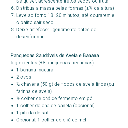
Se quiser, acrescente frutos secos ou fruta
Distribua a massa pelas formas (±¾ da altura)
Leve ao forno 18–20 minutos, até dourarem e
o palito sair seco
Deixe arrefecer ligeiramente antes de
desenformar
Panquecas Saudáveis de Aveia e Banana
Ingredientes (±8 panquecas pequenas):
1 banana madura
2 ovos
½ chávena (50 g) de flocos de aveia finos (ou
farinha de aveia)
½ colher de chá de fermento em pó
1 colher de chá de canela (opcional)
1 pitada de sal
Opcional: 1 colher de chá de mel