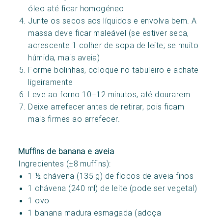
óleo até ficar homogéneo
Junte os secos aos líquidos e envolva bem. A
massa deve ficar maleável (se estiver seca,
acrescente 1 colher de sopa de leite; se muito
húmida, mais aveia)
Forme bolinhas, coloque no tabuleiro e achate
ligeiramente
Leve ao forno 10–12 minutos, até dourarem
Deixe arrefecer antes de retirar, pois ficam
mais firmes ao arrefecer.
Muffins de banana e aveia
Ingredientes (±8 muffins):
1 ½ chávena (135 g) de flocos de aveia finos
1 chávena (240 ml) de leite (pode ser vegetal)
1 ovo
1 banana madura esmagada (adoça