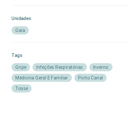
Unidades
Gaia
Tags
Gripe
Infeções Respiratórias
Inverno
Medicina Geral E Familiar
Porto Canal
Tosse