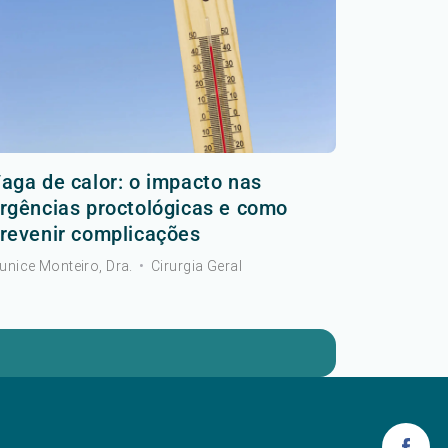
aga de calor: o impacto nas
rgências proctológicas e como
revenir complicações
unice Monteiro, Dra.
•
Cirurgia Geral