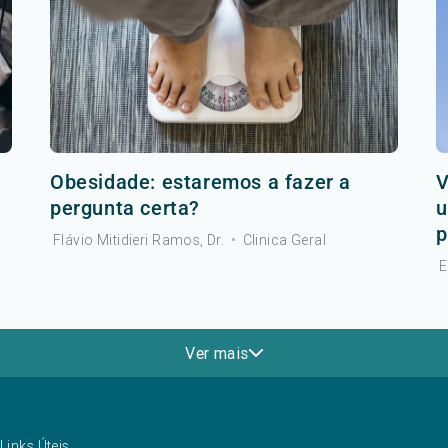
Obesidade: estaremos a fazer a
V
pergunta certa?
u
p
Flávio Mitidieri Ramos, Dr.
•
Clinica Geral
E
Ver mais
Links Úteis