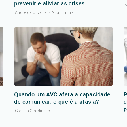
prevenir e aliviar as crises
M
André de Oliveira
•
Acupuntura
r
Quando um AVC afeta a capacidade
P
de comunicar: o que é a afasia?
d
p
Giorgia Giardinello
F