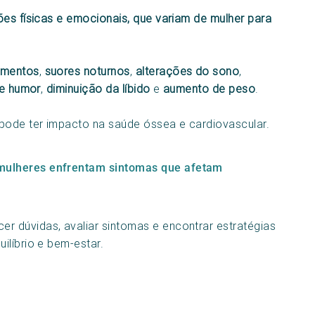
ões físicas e emocionais, que variam de mulher para
amentos
,
suores noturnos
,
alterações do sono
,
e humor
,
diminuição da líbido
e
aumento de peso
.
ode ter impacto na saúde óssea e cardiovascular.
 mulheres enfrentam sintomas que afetam
 dúvidas, avaliar sintomas e encontrar estratégias
ilíbrio e bem-estar.