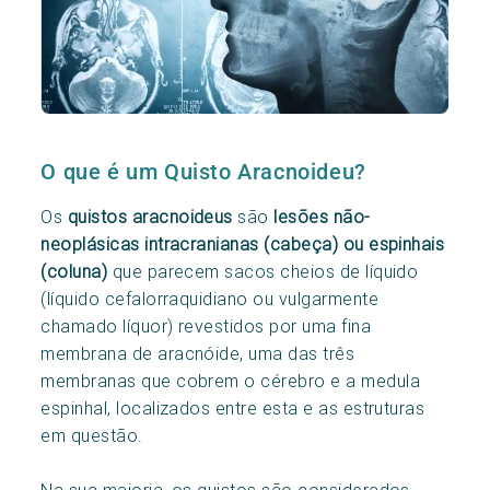
O que é um Quisto Aracnoideu?
Os
quistos aracnoideus
são
lesões não-
neoplásicas intracranianas (cabeça) ou espinhais
(coluna)
que parecem sacos cheios de líquido
(líquido cefalorraquidiano ou vulgarmente
chamado líquor) revestidos por uma fina
membrana de aracnóide, uma das três
membranas que cobrem o cérebro e a medula
espinhal, localizados entre esta e as estruturas
em questão.
Na sua maioria, os quistos são considerados