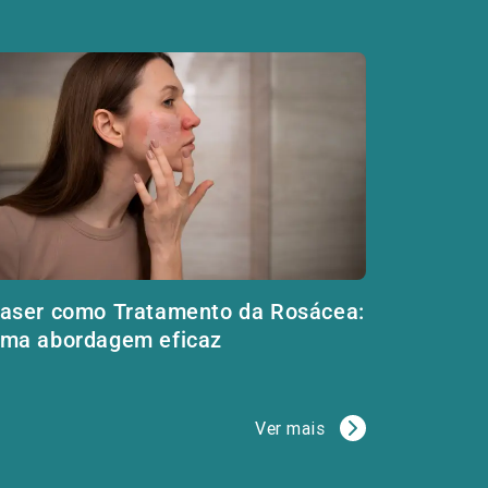
aser como Tratamento da Rosácea:
ma abordagem eficaz
Ver mais