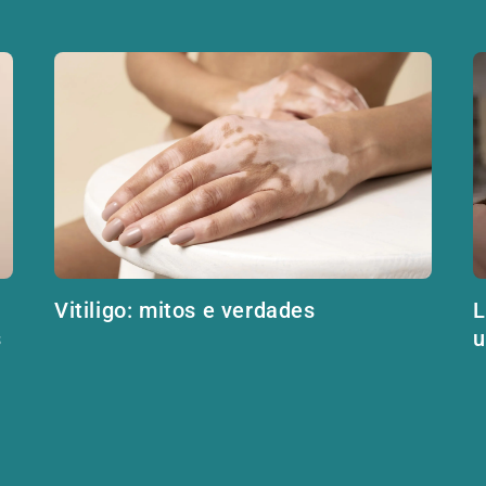
Vitiligo: mitos e verdades
L
s
u