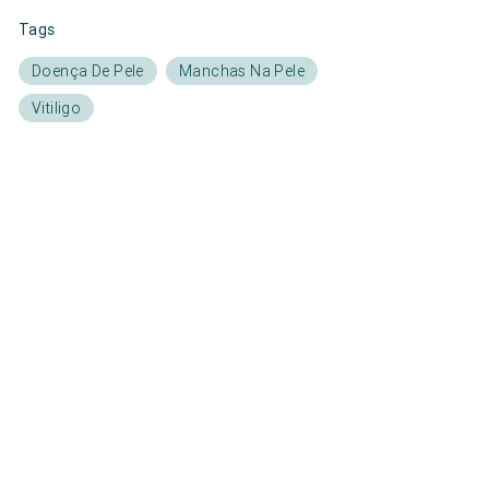
Tags
Doença De Pele
Manchas Na Pele
Vitiligo