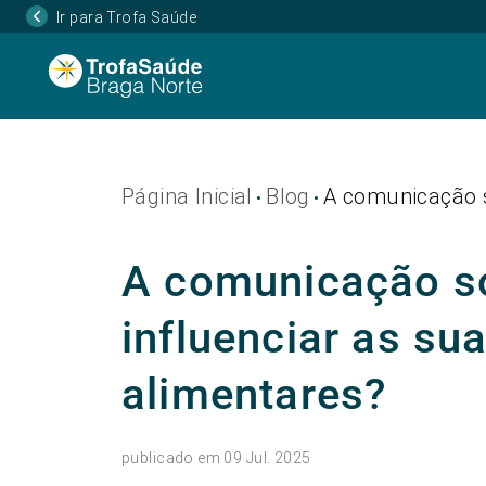
Ir para Trofa Saúde
Página Inicial
Blog
A comunicação s
•
•
A comunicação so
influenciar as su
alimentares?
publicado em 09 Jul. 2025