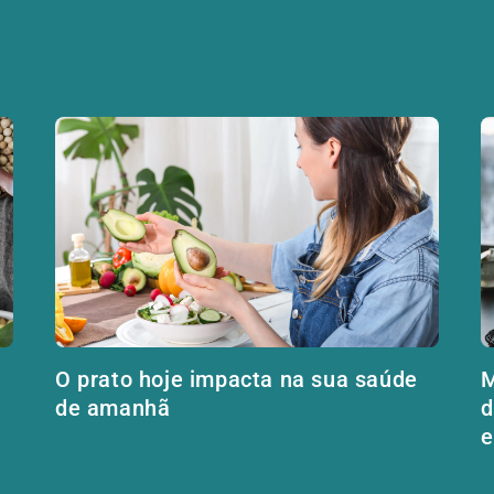
O prato hoje impacta na sua saúde
M
de amanhã
d
e