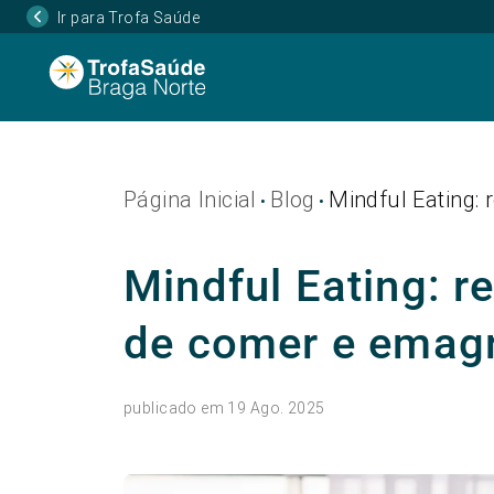
Ir para Trofa Saúde
Página Inicial
Blog
Mindful Eating:
•
•
Mindful Eating: r
de comer e emagr
publicado em 19 Ago. 2025