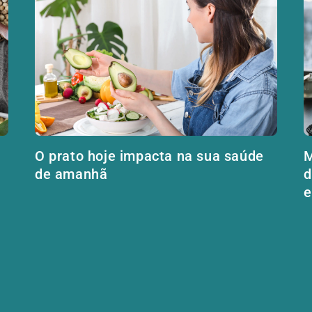
O prato hoje impacta na sua saúde
M
de amanhã
d
e