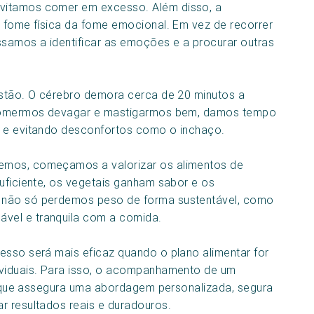
vitamos comer em excesso. Além disso, a
a fome física da fome emocional. Em vez de recorrer
assamos a identificar as emoções e a procurar outras
estão. O cérebro demora cerca de 20 minutos a
o comermos devagar e mastigarmos bem, damos tempo
o e evitando desconfortos como o inchaço.
emos, começamos a valorizar os alimentos de
suficiente, os vegetais ganham sabor e os
 não só perdemos peso de forma sustentável, como
vel e tranquila com a comida.
esso será mais eficaz quando o plano alimentar for
ividuais. Para isso, o acompanhamento de um
nal que assegura uma abordagem personalizada, segura
r resultados reais e duradouros.