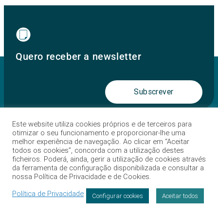
Quero receber a newsletter
Subscrever
Este website utiliza cookies próprios e de terceiros para
Links Úteis
otimizar o seu funcionamento e proporcionar-lhe uma
melhor experiência de navegação. Ao clicar em “Aceitar
Hospital
todos os cookies”, concorda com a utilização destes
ficheiros. Poderá, ainda, gerir a utilização de cookies através
Blog
da ferramenta de configuração disponibilizada e consultar a
nossa Política de Privacidade e de Cookies.
Perguntas frequentes
Política de Privacidade
Configurar cookies
Aceitar todos
Especialidades
Marcação
Eventos