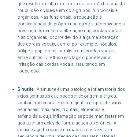
que resulta na falta de clareza do som. A etiologia da
rouquidão divide-se em dois grupos: funcionais e
orgânicas. Nas funcionais, a rouquidão é
consequência do próprio uso da voz, não havendo a
presença de nenhuma alteração nas cordas vocais.
Nas orgânicas, ocorre devido a alguma alteração
das cordas vocais, como, por exemplo, nódulos,
pólipos, papilomas, paralisia das cordas vocais,
entre outros. O refluxo esofágico pode levar à
irritação das cordas vocais, resultando em
rouquidão.
Sinusite
: A sinusite é uma patologia inflamatória dos
seios perinasais que pode ser de origem alérgica,
viral ou bacteriana. Existem quatro grupos de seios
perinasais: maxilares, frontais, etmoidais e
esfenoidais, cuja inflamação se pode manifestar em
qualquer um deles de forma aguda ou crónica. A
sinusite aguda ocorre na maioria das vezes na
sequência de uma infeção das vias respiratórias,