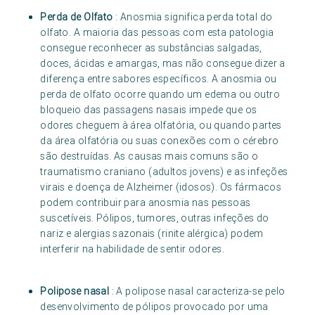
Perda de Olfato
: Anosmia significa perda total do
olfato. A maioria das pessoas com esta patologia
consegue reconhecer as substâncias salgadas,
doces, ácidas e amargas, mas não consegue dizer a
diferença entre sabores específicos. A anosmia ou
perda de olfato ocorre quando um edema ou outro
bloqueio das passagens nasais impede que os
odores cheguem à área olfatória, ou quando partes
da área olfatória ou suas conexões com o cérebro
são destruídas. As causas mais comuns são o
traumatismo craniano (adultos jovens) e as infeções
virais e doença de Alzheimer (idosos). Os fármacos
podem contribuir para anosmia nas pessoas
suscetíveis. Pólipos, tumores, outras infeções do
nariz e alergias sazonais (rinite alérgica) podem
interferir na habilidade de sentir odores.
Polipose nasal
: A polipose nasal caracteriza-se pelo
desenvolvimento de pólipos provocado por uma