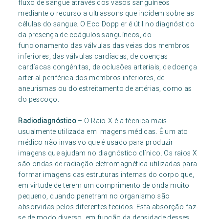
fluxo de sangue através dos vasos sanguíneos
mediante o recurso a ultrassons que incidem sobre as
células do sangue. O Eco Doppler é útil no diagnóstico
da presença de coágulos sanguíneos, do
funcionamento das válvulas das veias dos membros
inferiores, das válvulas cardíacas, de doenças
cardíacas congénitas, de oclusões arteriais, de doença
arterial periférica dos membros inferiores, de
aneurismas ou do estreitamento de artérias, como as
do pescoço.
Radiodiagnóstico
– O Raio-X é a técnica mais
usualmente utilizada em imagens médicas. É um ato
médico não invasivo que é usado para produzir
imagens que ajudam no diagnóstico clínico. Os raios X
são ondas de radiação eletromagnética utilizadas para
formar imagens das estruturas internas do corpo que,
em virtude de terem um comprimento de onda muito
pequeno, quando penetram no organismo são
absorvidas pelos diferentes tecidos. Esta absorção faz-
se de modo diverso, em função da densidade desses