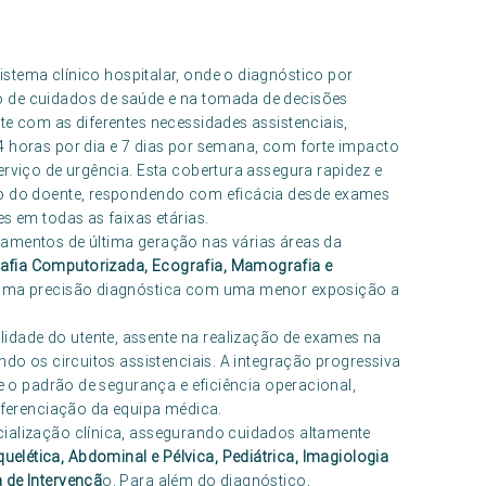
stema clínico hospitalar, onde o diagnóstico por
o de cuidados de saúde e na tomada de decisões
te com as diferentes necessidades assistenciais,
4 horas por dia e 7 dias por semana, com forte impacto
erviço de urgência. Esta cobertura assegura rapidez e
rso do doente, respondendo com eficácia desde exames
s em todas as faixas etárias.
pamentos de última geração nas várias áreas da
fia Computorizada, Ecografia, Mamografia e
áxima precisão diagnóstica com uma menor exposição a
dade do utente, assente na realização de exames na
ndo os circuitos assistenciais. A integração progressiva
te o padrão de segurança e eficiência operacional,
erenciação da equipa médica.
cialização clínica, assegurando cuidados altamente
uelética, Abdominal e Pélvica, Pediátrica, Imagiologia
 de Intervençã
o. Para além do diagnóstico,