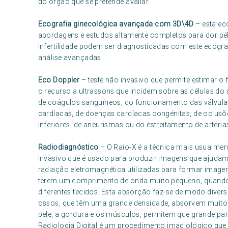
do órgão que se pretende avaliar.
Ecografia ginecológica avançada com 3D\4D
– esta ec
abordagens e estudos altamente completos para dor pélv
infertilidade podem ser diagnosticadas com este ecógr
análise avançadas.
Eco Doppler
– teste não invasivo que permite estimar o
o recurso a ultrassons que incidem sobre as células do 
de coágulos sanguíneos, do funcionamento das válvulas
cardíacas, de doenças cardíacas congénitas, de oclusõe
inferiores, de aneurismas ou do estreitamento de artér
Radiodiagnóstico
– O Raio-X é a técnica mais usualmen
invasivo que é usado para produzir imagens que ajudam 
radiação eletromagnética utilizadas para formar imagen
terem um comprimento de onda muito pequeno, quando
diferentes tecidos. Esta absorção faz-se de modo diver
ossos, que têm uma grande densidade, absorvem muito 
pele, a gordura e os músculos, permitem que grande par
Radiologia Digital é um procedimento imagiológico que 