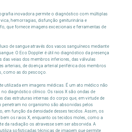
ografia inovadora permite o diagnóstico com múltiplas
ica, hemorragias, disfunção geniturinária e
afo, que fornece imagens excecionais e ferramentas de
 fluxo de sangue através dos vasos sanguíneos mediante
sangue. O Eco Doppler é útil no diagnóstico da presença
 das veias dos membros inferiores, das válvulas
s arteriais, de doença arterial periférica dos membros
ias, como as do pescoço.
te utilizada em imagens médicas. É um ato médico não
no diagnóstico clínico. Os raios X são ondas de
s das estruturas internas do corpo que, em virtude de
 penetram no organismo são absorvidas pelos
so, em função da densidade desses tecidos. Assim, os
bem os raios X, enquanto os tecidos moles, como a
te da radiação os atravesse sem ser absorvida. A
utiliza sofisticadas técnicas de imagem que permite