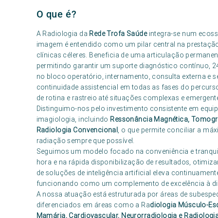
O que é?
A Radiologia da
Rede Trofa Saúde
integra-se num ecossi
imagem é entendido como um pilar central na prestaçã
clínicas céleres. Beneficia de uma articulação permanen
permitindo garantir um suporte diagnóstico contínuo, 2
no bloco operatório, internamento, consulta externa e s
continuidade assistencial em todas as fases do percu
de rotina e rastreio até situações complexas e emergente
Distinguimo-nos pelo investimento consistente em equi
imagiologia, incluindo
Ressonância Magnética, Tomogra
Radiologia Convencional
, o que permite conciliar a m
radiação sempre que possível.
Seguimos um modelo focado na conveniência e tranquili
hora e na rápida disponibilização de resultados, otimiza
de soluções de inteligência artificial eleva continuamen
funcionando como um complemento de excelência à dif
A nossa atuação está estruturada por áreas de subespe
diferenciados em áreas como a Ra
diologia Músculo-Esq
Mamária, Cardiovascular, Neurorradiologia e Radiologia