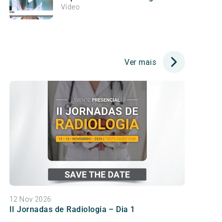
diagnóstico | Dr.ª Catarina
Vídeo
Oliveira
Ver mais
12 Nov 2026
II Jornadas de Radiologia – Dia 1