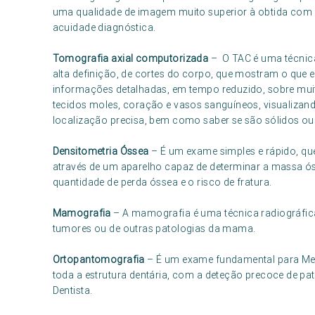
uma qualidade de imagem muito superior à obtida com
acuidade diagnóstica.
Tomografia axial computorizada
– O TAC é uma técnica
alta definição, de cortes do corpo, que mostram o que e
informações detalhadas, em tempo reduzido, sobre muit
tecidos moles, coração e vasos sanguíneos, visualizan
localização precisa, bem como saber se são sólidos ou
Densitometria Óssea
– É um exame simples e rápido, que
através de um aparelho capaz de determinar a massa ós
quantidade de perda óssea e o risco de fratura.
Mamografia
– A mamografia é uma técnica radiográfica
tumores ou de outras patologias da mama.
Ortopantomografia
– É um exame fundamental para Med
toda a estrutura dentária, com a deteção precoce de p
Dentista.