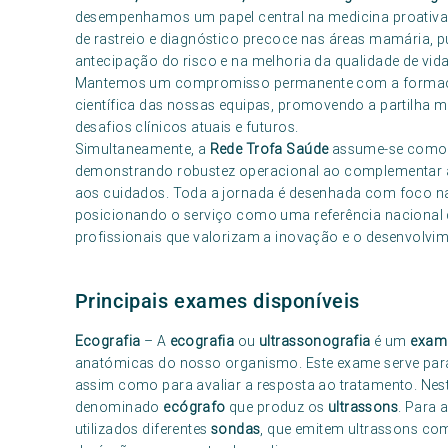
desempenhamos um papel central na medicina proativa 
de rastreio e diagnóstico precoce nas áreas mamária, p
antecipação do risco e na melhoria da qualidade de vida
Mantemos um compromisso permanente com a formação 
científica das nossas equipas, promovendo a partilha m
desafios clínicos atuais e futuros.
Simultaneamente, a
Rede Trofa Saúde
assume-se como p
demonstrando robustez operacional ao complementar a 
aos cuidados. Toda a jornada é desenhada com foco n
posicionando o serviço como uma referência nacional 
profissionais que valorizam a inovação e o desenvolvi
Principais exames disponíveis
Ecografia
– A
ecografia
ou
ultrassonografia
é um
exam
anatómicas do nosso organismo. Este exame serve para 
assim como para avaliar a resposta ao tratamento. Nest
denominado
ecógrafo
que produz os
ultrassons
. Para 
utilizados diferentes
sondas
, que emitem ultrassons co