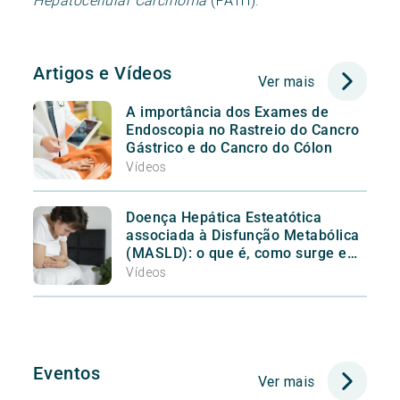
Hepatocellular Carcinoma
(PATH).
Artigos e Vídeos
Ver mais
A importância dos Exames de
Endoscopia no Rastreio do Cancro
Gástrico e do Cancro do Cólon
Vídeos
Doença Hepática Esteatótica
associada à Disfunção Metabólica
(MASLD): o que é, como surge e
como tratar
Vídeos
Eventos
Ver mais