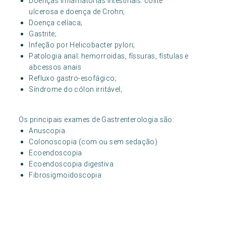
Doenças inflamatórias intestinais: colite
ulcerosa e doença de Crohn;
Doença celíaca;
Gastrite;
Infeção por Helicobacter pylori;
Patologia anal: hemorroidas, físsuras, fístulas e
abcessos anais
Refluxo gastro-esofágico;
Síndrome do cólon irritável;
Os principais exames de Gastrenterologia são:
Anuscopia
Colonoscopia (com ou sem sedação)
Ecoendoscopia
Ecoendoscopia digestiva
Fibrosigmoidoscopia