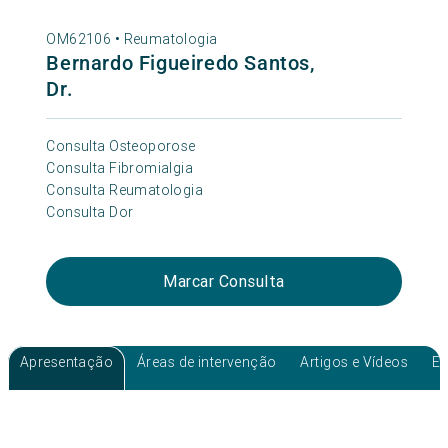
OM62106 •
Reumatologia
Bernardo Figueiredo Santos,
Dr.
Consulta Osteoporose
Consulta Fibromialgia
Consulta Reumatologia
Consulta Dor
Marcar Consulta
Apresentação
Áreas de intervenção
Artigos e Vídeos
Ev