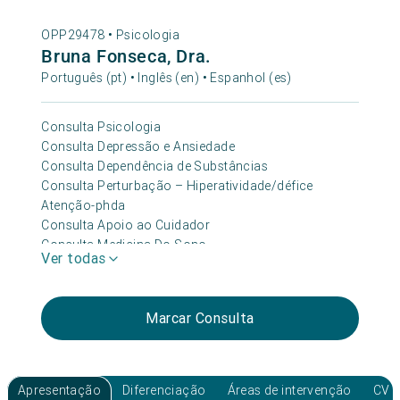
OPP29478 •
Psicologia
Bruna Fonseca, Dra.
Português (pt) • Inglês (en) • Espanhol (es)
Consulta Psicologia
Consulta Depressão e Ansiedade
Consulta Dependência de Substâncias
Consulta Perturbação – Hiperatividade/défice
Atenção-phda
Consulta Apoio ao Cuidador
Consulta Medicina Do Sono
Ver todas
Consulta Perturbação – Personalidade
Marcar Consulta
Apresentação
Diferenciação
Áreas de intervenção
CV