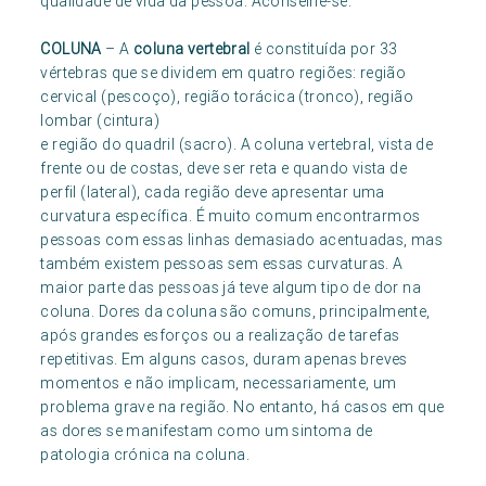
qualidade de vida da pessoa. Aconselhe-se.
COLUNA
– A
coluna vertebral
é constituída por 33
vértebras que se dividem em quatro regiões: região
cervical (pescoço), região torácica (tronco), região
lombar (cintura)
e região do quadril (sacro). A coluna vertebral, vista de
frente ou de costas, deve ser reta e quando vista de
perfil (lateral), cada região deve apresentar uma
curvatura específica. É muito comum encontrarmos
pessoas com essas linhas demasiado acentuadas, mas
também existem pessoas sem essas curvaturas. A
maior parte das pessoas já teve algum tipo de dor na
coluna. Dores da coluna são comuns, principalmente,
após grandes esforços ou a realização de tarefas
repetitivas. Em alguns casos, duram apenas breves
momentos e não implicam, necessariamente, um
problema grave na região. No entanto, há casos em que
as dores se manifestam como um sintoma de
patologia crónica na coluna.