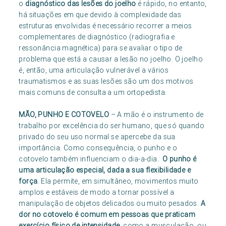
o
diagnóstico das lesões do joelho
é rápido, no entanto,
há situações em que devido à complexidade das
estruturas envolvidas é necessário recorrer a meios
complementares de diagnóstico (radiografia e
ressonância magnética) para se avaliar o tipo de
problema que está a causar a lesão no joelho. O joelho
é, então, uma articulação vulnerável a vários
traumatismos e as suas lesões são um dos motivos
mais comuns de consulta a um ortopedista.
MÃO, PUNHO E COTOVELO
– A mão é o instrumento de
trabalho por excelência do ser humano, que só quando
privado do seu uso normal se apercebe da sua
importância. Como consequência, o punho e o
cotovelo também influenciam o dia-a-dia.
O punho é
uma articulação especial, dada a sua flexibilidade e
força
. Ela permite, em simultâneo, movimentos muito
amplos e estáveis de modo a tornar possível a
manipulação de objetos delicados ou muito pesados.
A
dor no cotovelo é comum em pessoas que praticam
exercício físico de intensidade
, como a musculação, ou