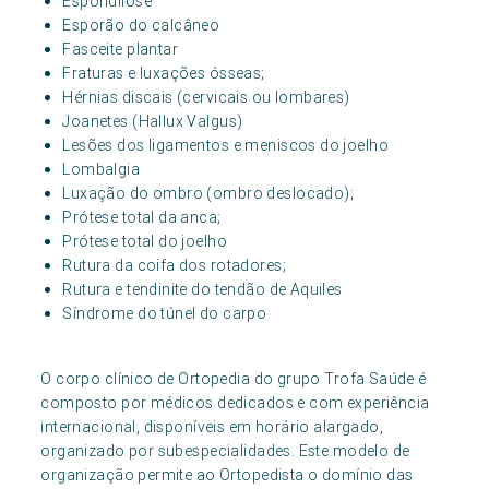
Espondilose
Esporão do calcâneo
Fasceite plantar
Fraturas e luxações ósseas;
Hérnias discais (cervicais ou lombares)
Joanetes (Hallux Valgus)
Lesões dos ligamentos e meniscos do joelho
Lombalgia
Luxação do ombro (ombro deslocado);
Prótese total da anca;
Prótese total do joelho
Rutura da coifa dos rotadores;
Rutura e tendinite do tendão de Aquiles
Síndrome do túnel do carpo
O corpo clínico de Ortopedia do grupo Trofa Saúde é
composto por médicos dedicados e com experiência
internacional, disponíveis em horário alargado,
organizado por subespecialidades. Este modelo de
organização permite ao Ortopedista o domínio das