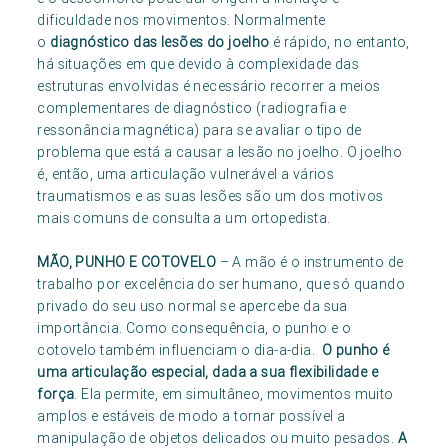
dificuldade nos movimentos. Normalmente
o
diagnóstico das lesões do joelho
é rápido, no entanto,
há situações em que devido à complexidade das
estruturas envolvidas é necessário recorrer a meios
complementares de diagnóstico (radiografia e
ressonância magnética) para se avaliar o tipo de
problema que está a causar a lesão no joelho. O joelho
é, então, uma articulação vulnerável a vários
traumatismos e as suas lesões são um dos motivos
mais comuns de consulta a um ortopedista.
MÃO, PUNHO E COTOVELO
– A mão é o instrumento de
trabalho por excelência do ser humano, que só quando
privado do seu uso normal se apercebe da sua
importância. Como consequência, o punho e o
cotovelo também influenciam o dia-a-dia.
O punho é
uma articulação especial, dada a sua flexibilidade e
força
. Ela permite, em simultâneo, movimentos muito
amplos e estáveis de modo a tornar possível a
manipulação de objetos delicados ou muito pesados.
A