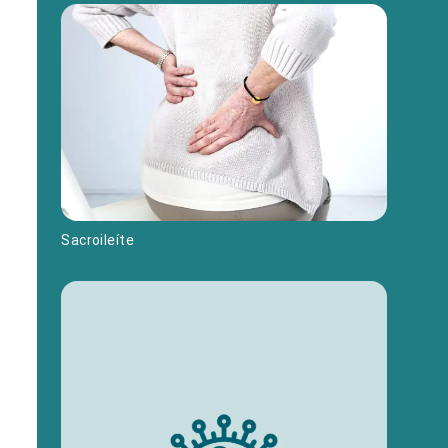
Sacroileíte