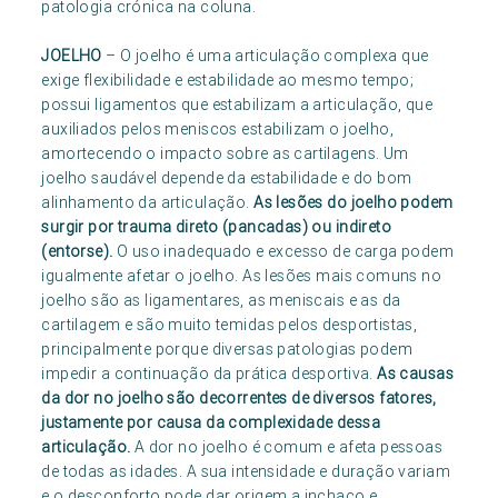
patologia crónica na coluna.
JOELHO
– O joelho é uma articulação complexa que
exige flexibilidade e estabilidade ao mesmo tempo;
possui ligamentos que estabilizam a articulação, que
auxiliados pelos meniscos estabilizam o joelho,
amortecendo o impacto sobre as cartilagens. Um
joelho saudável depende da estabilidade e do bom
alinhamento da articulação.
As lesões do joelho podem
surgir por trauma direto (pancadas) ou indireto
(entorse).
O uso inadequado e excesso de carga podem
igualmente afetar o joelho. As lesões mais comuns no
joelho são as ligamentares, as meniscais e as da
cartilagem e são muito temidas pelos desportistas,
principalmente porque diversas patologias podem
impedir a continuação da prática desportiva.
As causas
da dor no joelho são decorrentes de diversos fatores,
justamente por causa da complexidade dessa
articulação.
A dor no joelho é comum e afeta pessoas
de todas as idades. A sua intensidade e duração variam
e o desconforto pode dar origem a inchaço e