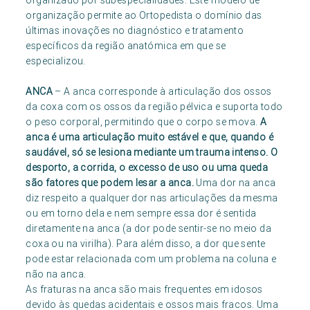
organizado por subespecialidades. Este modelo de
organização permite ao Ortopedista o domínio das
últimas inovações no diagnóstico e tratamento
específicos da região anatómica em que se
especializou.
ANCA
– A anca corresponde à articulação dos ossos
da coxa com os ossos da região pélvica e suporta todo
o peso corporal, permitindo que o corpo se mova.
A
anca é uma articulação muito estável e que, quando é
saudável, só se lesiona mediante um trauma intenso. O
desporto, a corrida, o excesso de uso ou uma queda
são fatores que podem lesar a anca.
Uma dor na anca
diz respeito a qualquer dor nas articulações da mesma
ou em torno dela e nem sempre essa dor é sentida
diretamente na anca (a dor pode sentir-se no meio da
coxa ou na virilha). Para além disso, a dor que sente
pode estar relacionada com um problema na coluna e
não na anca.
As fraturas na anca são mais frequentes em idosos
devido às quedas acidentais e ossos mais fracos. Uma