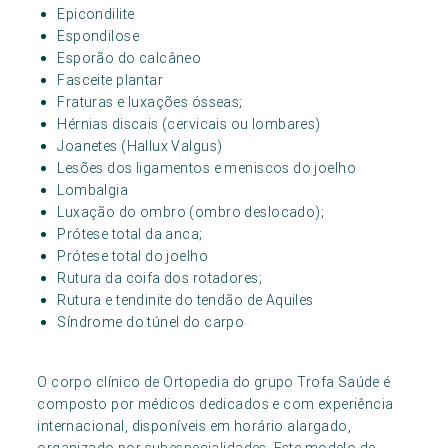
Epicondilite
Espondilose
Esporão do calcâneo
Fasceite plantar
Fraturas e luxações ósseas;
Hérnias discais (cervicais ou lombares)
Joanetes (Hallux Valgus)
Lesões dos ligamentos e meniscos do joelho
Lombalgia
Luxação do ombro (ombro deslocado);
Prótese total da anca;
Prótese total do joelho
Rutura da coifa dos rotadores;
Rutura e tendinite do tendão de Aquiles
Síndrome do túnel do carpo
O corpo clínico de Ortopedia do grupo Trofa Saúde é
composto por médicos dedicados e com experiência
internacional, disponíveis em horário alargado,