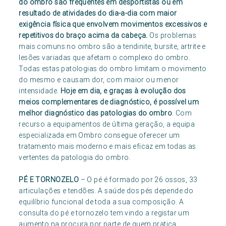
do ombro são frequentes em desportistas ou em
resultado de atividades do dia-a-dia com maior
exigência física que envolvem movimentos excessivos e
repetitivos do braço acima da cabeça.
Os problemas
mais comuns no ombro são a tendinite, bursite, artrite e
lesões variadas que afetam o complexo do ombro.
Todas estas patologias do ombro limitam o movimento
do mesmo e causam dor, com maior ou menor
intensidade.
Hoje em dia, e graças à evolução dos
meios complementares de diagnóstico, é possível um
melhor diagnóstico das patologias do ombro
. Com
recurso a equipamentos de última geração, a equipa
especializada em Ombro consegue oferecer um
tratamento mais moderno e mais eficaz em todas as
vertentes da patologia do ombro.
PÉ E TORNOZELO
– O pé é formado por 26 ossos, 33
articulações e tendões. A saúde dos pés depende do
equilíbrio funcional de toda a sua composição. A
consulta do pé e tornozelo tem vindo a registar um
aumento na procura por parte de quem pratica