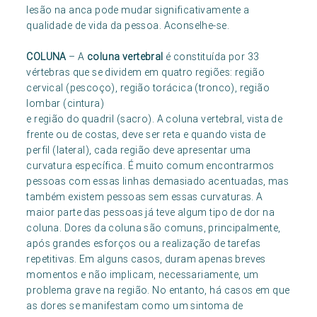
lesão na anca pode mudar significativamente a
qualidade de vida da pessoa. Aconselhe-se.
COLUNA
– A
coluna vertebral
é constituída por 33
vértebras que se dividem em quatro regiões: região
cervical (pescoço), região torácica (tronco), região
lombar (cintura)
e região do quadril (sacro). A coluna vertebral, vista de
frente ou de costas, deve ser reta e quando vista de
perfil (lateral), cada região deve apresentar uma
curvatura específica. É muito comum encontrarmos
pessoas com essas linhas demasiado acentuadas, mas
também existem pessoas sem essas curvaturas. A
maior parte das pessoas já teve algum tipo de dor na
coluna. Dores da coluna são comuns, principalmente,
após grandes esforços ou a realização de tarefas
repetitivas. Em alguns casos, duram apenas breves
momentos e não implicam, necessariamente, um
problema grave na região. No entanto, há casos em que
as dores se manifestam como um sintoma de