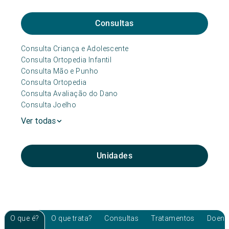
Consultas
Consulta Criança e Adolescente
Consulta Ortopedia Infantil
Consulta Mão e Punho
Consulta Ortopedia
Consulta Avaliação do Dano
Consulta Joelho
Ver todas
Unidades
O que é?
O que trata?
Consultas
Tratamentos
Doenç