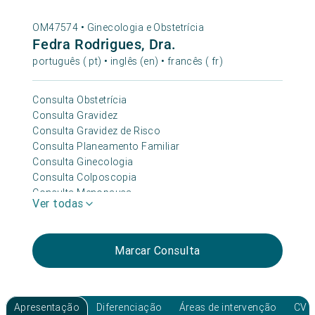
OM47574 •
Ginecologia e Obstetrícia
Fedra Rodrigues, Dra.
português ( pt) • inglês (en) • francês ( fr)
Consulta Obstetrícia
Consulta Gravidez
Consulta Gravidez de Risco
Consulta Planeamento Familiar
Consulta Ginecologia
Consulta Colposcopia
Consulta Menopausa
Ver todas
Consulta Mama/senologia
Consulta Incontinência Urinária
Consulta Pré-conceção/ Infertilidade
Marcar Consulta
Consulta Avaliação Regenerativa Funcional
Consulta Endometriose
Apresentação
Diferenciação
Áreas de intervenção
CV