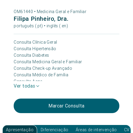
OM61440 •
Medicina Geral e Familiar
Filipa Pinheiro, Dra.
português ( pt) • inglês ( en)
Consulta Clínica Geral
Consulta Hipertensão
Consulta Diabetes
Consulta Medicina Geral e Familiar
Consulta Check-up Avançado
Consulta Médico de Família
Consulta Acne
Ver todas
Consulta Check-up Essencial
Consulta Check-up Premium 360+
Consulta Obesidade
Marcar Consulta
Consulta Depressão e Ansiedade
Consulta Medicina Do Sono
Apresentação
Diferenciação
Áreas de intervenção
CV