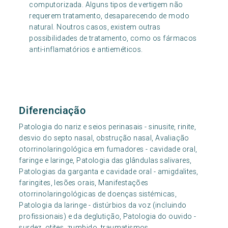
computorizada. Alguns tipos de vertigem não
requerem tratamento, desaparecendo de modo
natural. Noutros casos, existem outras
possibilidades de tratamento, como os fármacos
anti-inflamatórios e antieméticos.
Diferenciação
Patologia do nariz e seios perinasais - sinusite, rinite,
desvio do septo nasal, obstrução nasal, Avaliação
otorrinolaringológica em fumadores - cavidade oral,
faringe e laringe, Patologia das glândulas salivares,
Patologias da garganta e cavidade oral - amigdalites,
faringites, lesões orais, Manifestações
otorrinolaringológicas de doenças sistémicas,
Patologia da laringe - distúrbios da voz (incluindo
profissionais) e da deglutição, Patologia do ouvido -
surdez, otites, zumbido, traumatismos,