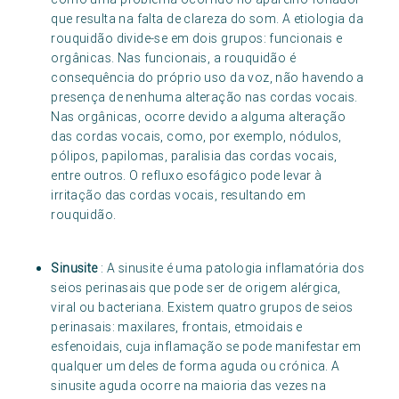
que resulta na falta de clareza do som. A etiologia da
rouquidão divide-se em dois grupos: funcionais e
orgânicas. Nas funcionais, a rouquidão é
consequência do próprio uso da voz, não havendo a
presença de nenhuma alteração nas cordas vocais.
Nas orgânicas, ocorre devido a alguma alteração
das cordas vocais, como, por exemplo, nódulos,
pólipos, papilomas, paralisia das cordas vocais,
entre outros. O refluxo esofágico pode levar à
irritação das cordas vocais, resultando em
rouquidão.
Sinusite
: A sinusite é uma patologia inflamatória dos
seios perinasais que pode ser de origem alérgica,
viral ou bacteriana. Existem quatro grupos de seios
perinasais: maxilares, frontais, etmoidais e
esfenoidais, cuja inflamação se pode manifestar em
qualquer um deles de forma aguda ou crónica. A
sinusite aguda ocorre na maioria das vezes na