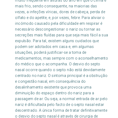
muito frequente em alturas do ano em que o clima é
mais frio, sendo consequente, na maiorias das
vezes, a infeções víricas, dores de cabeça, perda de
olfato e do apetite, e, por vezes, febre. Para aliviar o
incómodo causado pela dificuldade em respirar é
necessário descongestionar o nariz ou tornar as
secreções mais fluídas para que seja mais fácil a sua
expulsão. Para tal, existem alguns cuidados que
podem ser adotados em casa e, em algumas
situações, poderá justificar-se a toma de
medicamentos, mas sempre com o aconselhamento
do médico que o acompanha. O desvio do septo
nasal ocorre quando o septo não está devidamente
centrado no nariz. O sintoma principal é a obstrução
e congestão nasal, em consequência do
desalinhamento existente que provoca uma
diminuição do espaço dentro do nariz para a
passagem de ar. Ou seja, a normal entrada de ar pelo
nariz é dificultada pelo facto de o septo nasal estar
descentrado. A única forma de tratar definitivamente
o desvio do septo nasal é através de cirurgia de