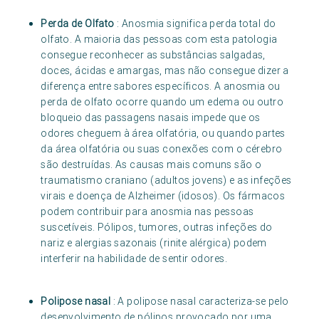
Perda de Olfato
: Anosmia significa perda total do
olfato. A maioria das pessoas com esta patologia
consegue reconhecer as substâncias salgadas,
doces, ácidas e amargas, mas não consegue dizer a
diferença entre sabores específicos. A anosmia ou
perda de olfato ocorre quando um edema ou outro
bloqueio das passagens nasais impede que os
odores cheguem à área olfatória, ou quando partes
da área olfatória ou suas conexões com o cérebro
são destruídas. As causas mais comuns são o
traumatismo craniano (adultos jovens) e as infeções
virais e doença de Alzheimer (idosos). Os fármacos
podem contribuir para anosmia nas pessoas
suscetíveis. Pólipos, tumores, outras infeções do
nariz e alergias sazonais (rinite alérgica) podem
interferir na habilidade de sentir odores.
Polipose nasal
: A polipose nasal caracteriza-se pelo
desenvolvimento de pólipos provocado por uma