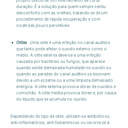
próprio dia ou ter um internamento de curta
duração. É a solução para quem sempre sentiu
desconforto com as orelhas, tratando-se de um
procedimento de rápida recuperação e com
cicatrizes pouco percetíveis.
Otites
: Uma otite é uma infeção no canal auditivo
que tanto pode afetar o ouvido externo como o
médio. A otite externa deve-se a uma infeção
causada por bactérias ou fungos, que aparece
quando existe demasiada humidade no ouvido ou
quando as paredes do canal auditivo se lesionam
devido a um eczema ou a uma limpeza demasiado
enérgica. A otite externa provoca dores de ouvidos e
comichão. A otite média provoca dores e, por causa
do líquido que se acumula no ouvido.
Dependendo do tipo de otite, utilizam-se antibióticos,
anti-inflamatórios, anti-histamínicos ou recorre-se à