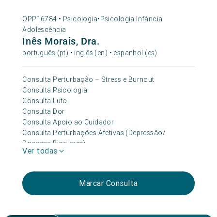
OPP16784 •
Psicologia
•
Psicologia Infância
Adolescência
Inês Morais, Dra.
português (pt) • inglês (en) • espanhol (es)
Consulta Perturbação – Stress e Burnout
Consulta Psicologia
Consulta Luto
Consulta Dor
Consulta Apoio ao Cuidador
Consulta Perturbações Afetivas (Depressão/
Doenças Bipolares)
Ver todas
Consulta Gravidez e Pós-parto
Consulta Psicologia da Infância e da Adolescência
Marcar Consulta