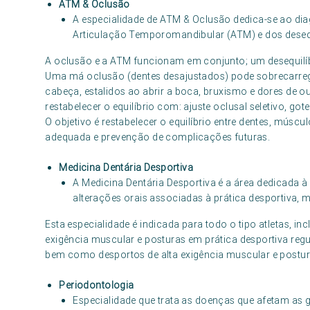
ATM & Oclusão
A especialidade de ATM & Oclusão dedica-se ao dia
Articulação Temporomandibular (ATM) e dos desequ
A oclusão e a ATM funcionam em conjunto; um desequilíb
Uma má oclusão (dentes desajustados) pode sobrecarre
cabeça, estalidos ao abrir a boca, bruxismo e dores de o
restabelecer o equilíbrio com: ajuste oclusal seletivo, got
O objetivo é restabelecer o equilíbrio entre dentes, mús
adequada e prevenção de complicações futuras.
Medicina Dentária Desportiva
A Medicina Dentária Desportiva é a área dedicada à
alterações orais associadas à prática desportiva, 
Esta especialidade é indicada para todo o tipo atletas, in
exigência muscular e posturas em prática desportiva regu
bem como desportos de alta exigência muscular e postur
Periodontologia
Especialidade que trata as doenças que afetam as g