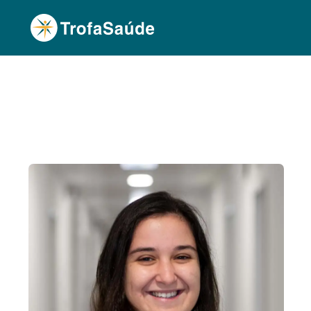
Página Inicial
Corpo Clínico
Inês Santareno,
•
•