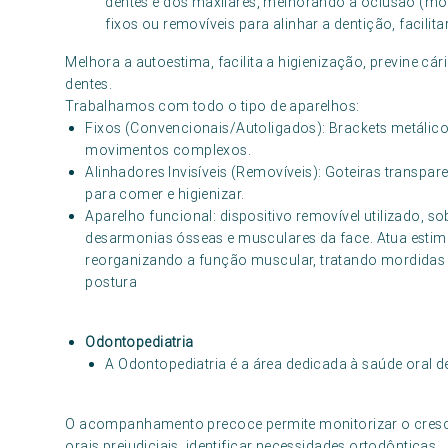
dentes e dos maxilares, melhorando a oclusão (mordi
fixos ou removíveis para alinhar a dentição, facilita
Melhora a autoestima, facilita a higienização, previne cá
dentes.
Trabalhamos com todo o tipo de aparelhos:
Fixos (Convencionais/Autoligados): Brackets metálic
movimentos complexos.
Alinhadores Invisíveis (Removíveis): Goteiras transpare
para comer e higienizar.
Aparelho funcional: dispositivo removível utilizado, s
desarmonias ósseas e musculares da face. Atua estim
reorganizando a função muscular, tratando mordidas 
postura
Odontopediatria
A Odontopediatria é a área dedicada à saúde oral d
O acompanhamento precoce permite monitorizar o crescime
orais prejudiciais, identificar necessidades ortodônticas.