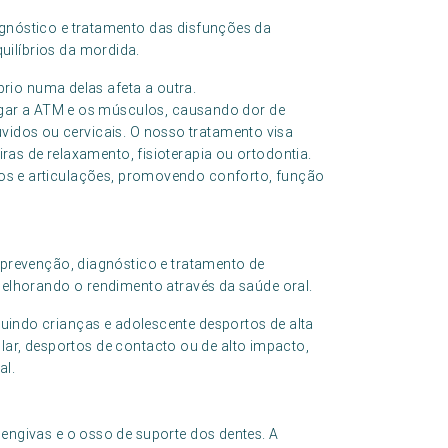
gnóstico e tratamento das disfunções da
ilíbrios da mordida.
rio numa delas afeta a outra.
gar a ATM e os músculos, causando dor de
uvidos ou cervicais. O nosso tratamento visa
eiras de relaxamento, fisioterapia ou ortodontia.
culos e articulações, promovendo conforto, função
 prevenção, diagnóstico e tratamento de
melhorando o rendimento através da saúde oral.
cluindo crianças e adolescente desportos de alta
lar, desportos de contacto ou de alto impacto,
al.
engivas e o osso de suporte dos dentes. A