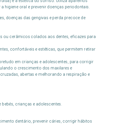
da) e a estética do sorriso. Utiliza aparelhos
r a higiene oral e prevenir doenças periodontais.
ries, doenças das gengivas e perda precoce de
os ou cerâmicos colados aos dentes, eficazes para
ntes, confortáveis e estéticas, que permitem retirar
obretudo em crianças e adolescentes, para corrigir
ulando o crescimento dos maxilares e
cruzadas, abertas e melhorando a respiração e
e bebés, crianças e adolescentes.
nto dentário, prevenir cáries, corrigir hábitos