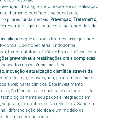
egração hospitalar.
revenção, do diagnóstico precoce e da realização
ompanhamento contínuo e personalizado.
tro pilares fundamentais:
Prevenção, Tratamento,
e-nos tratar e gerir a saúde oral ao longo da vida,
.
pecialidades
que disponibilizamos, assegurando
todontia, Odontopediatria, Endodontia
a, Periodontologia, Prótese Fixa e Estética. Esta
ções preventivas a reabilitações orais complexas
,
baseados na evidência científica.
o, inovação e atualização científica através da
ização, formação avançada, programas clínicos
ssos e webinares clínicos. Este investimento
ciação técnica real e qualidade em toda a rede.
 tecnologicamente equipados e integrados em
 segurança e confiança. Na rede Trofa Saúde, a
nal, diferenciação técnica e um modelo de
 de cada decisão clínica.