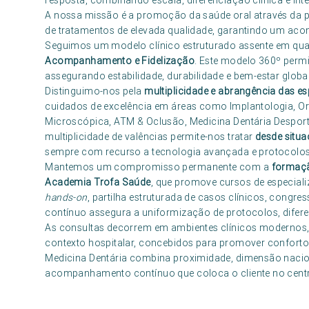
resposta, combinando escala, diferenciação clínica e int
A nossa missão é a promoção da saúde oral através da p
de tratamentos de elevada qualidade, garantindo um ac
Seguimos um modelo clínico estruturado assente em qua
Acompanhamento e Fidelização
. Este modelo 360º permit
assegurando estabilidade, durabilidade e bem-estar global
Distinguimo-nos pela
multiplicidade e abrangência das es
cuidados de excelência em áreas como Implantologia, Or
Microscópica, ATM & Oclusão, Medicina Dentária Desportiv
multiplicidade de valências permite-nos tratar
desde situa
sempre com recurso a tecnologia avançada e protocolos 
Mantemos um compromisso permanente com a
formaçã
Academia Trofa Saúde
, que promove cursos de especial
hands-on
, partilha estruturada de casos clínicos, congre
contínuo assegura a uniformização de protocolos, diferen
As consultas decorrem em ambientes clínicos modernos,
contexto hospitalar, concebidos para promover conforto,
Medicina Dentária combina proximidade, dimensão nacio
acompanhamento contínuo que coloca o cliente no centro