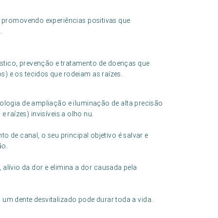
 promovendo experiências positivas que
.
stico, prevenção e tratamento de doenças que
s) e os tecidos que rodeiam as raízes.
logia de ampliação e iluminação de alta precisão
e raízes) invisíveis a olho nu.
de canal, o seu principal objetivo é salvar e
ão.
 alívio da dor e elimina a dor causada pela
, um dente desvitalizado pode durar toda a vida.