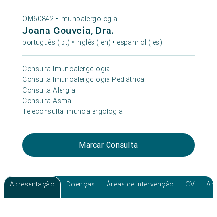
OM60842 •
Imunoalergologia
Joana Gouveia, Dra.
português ( pt) • inglês ( en) • espanhol ( es)
Consulta Imunoalergologia
Consulta Imunoalergologia Pediátrica
Consulta Alergia
Consulta Asma
Teleconsulta Imunoalergologia
Marcar Consulta
Apresentação
Doenças
Áreas de intervenção
CV
Art