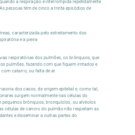
 quando a respiração é interrompida repetidamente
As pessoas têm de cinco a trinta episódios de
reas, caracterizada pelo estreitamento dos
piratória e a pieira
 vias respiratórias dos pulmões, os brônquios, que
a os pulmões, fazendo com que fiquem irritados e
om catarro, ou falta de ar.
oria dos casos, de origem epitelial e, como tal,
onares surgem normalmente nas células do
em pequenos brônquios, bronquíolos, ou alvéolos
 as células de cancro do pulmão não respeitam as
dantes e disseminar a outras partes do