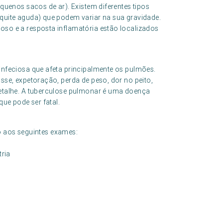
uenos sacos de ar). Existem diferentes tipos
uite aguda) que podem variar na sua gravidade.
o e a resposta inflamatória estão localizados
nfeciosa que afeta principalmente os pulmões.
se, expetoração, perda de peso, dor no peito,
etalhe. A tuberculose pulmonar é uma doença
ue pode ser fatal.
o aos seguintes exames:
tria