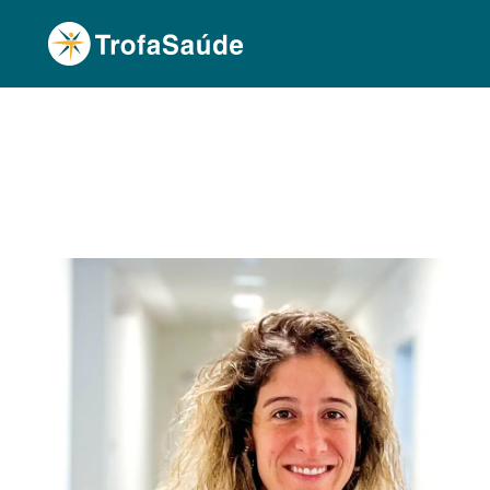
Página Inicial
Corpo Clínico
Joana Nascimen
•
•