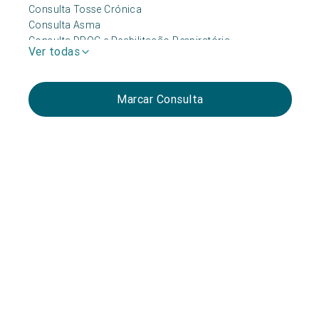
Consulta Tosse Crónica
Consulta Asma
Consulta DPOC e Reabilitação Respiratória
Ver todas
Consulta Oncológica
Marcar Consulta