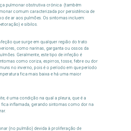
nça pulmonar obstrutiva crónica (também
monar comum caracterizada por persistência de
xo de ar aos pulmões. Os sintomas incluem:
etoração) e sibilos.
infeção que surge em qualquer região do trato
superiores, como narinas, garganta ou ossos da
pulmões. Geralmente, este tipo de infeção é
ntomas como coriza, espirros, tosse, febre ou dor
muns no inverno, pois é o período em que período
mperatura fica mais baixa e há uma maior
te, é uma condição na qual a pleura, que é a
, fica inflamada, gerando sintomas como dor na
rar.
nar (no pulmão) devida à proliferação de