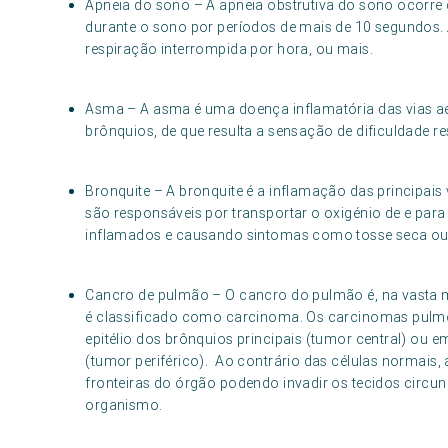
Apneia do sono – A apneia obstrutiva do sono ocorre
durante o sono por períodos de mais de 10 segundos. 
respiração interrompida por hora, ou mais.
Asma – A asma é uma doença inflamatória das vias aé
brônquios, de que resulta a sensação de dificuldade res
Bronquite – A bronquite é a inflamação das principais
são responsáveis por transportar o oxigénio de e par
inflamados e causando sintomas como tosse seca ou c
Cancro de pulmão – O cancro do pulmão é, na vasta mai
é classificado como carcinoma. Os carcinomas pulm
epitélio dos brônquios principais (tumor central) ou 
(tumor periférico). Ao contrário das células normais,
fronteiras do órgão podendo invadir os tecidos circun
organismo.