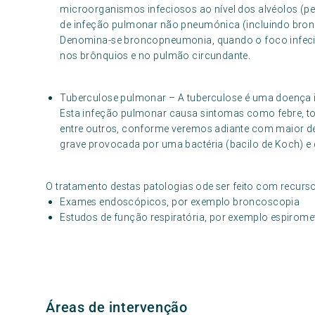
microorganismos infeciosos ao nível dos alvéolos (peq
de infeção pulmonar não pneumónica (incluindo bronq
Denomina-se broncopneumonia, quando o foco infecios
nos brônquios e no pulmão circundante.
Tuberculose pulmonar – A tuberculose é uma doença i
Esta infeção pulmonar causa sintomas como febre, tos
entre outros, conforme veremos adiante com maior d
grave provocada por uma bactéria (bacilo de Koch) e q
O tratamento destas patologias ode ser feito com recurs
Exames endoscópicos, por exemplo broncoscopia
Estudos de função respiratória, por exemplo espirome
Áreas de intervenção