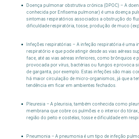
Doença pulmonar obstrutiva crónica (DPOC) – A doe
conhecida por Enfisema pulmonar) é uma doença pul
sintomas respiratórios associados a obstrução do flu
dificuldade respiratória, tosse, produção de muco (exp
Infeções respiratórias – A infeção respiratória é uma 
respiratório e que pode atingir desde as vias aéreas 
face, até as vias aéreas inferiores, como brônquios e 
provocada por vírus, bactérias ou fungos e provoca si
de garganta, por exemplo. Estas infeções são mais co
há maior circulação de micro-organismos, já que a te
tendência em ficar em ambientes fechados.
Pleuresia – A pleurisia, também conhecida como pleuri
membrana que cobre os pulmões e o interior do tórax
região do peito e costelas, tosse e dificuldade em respi
Pneumonia – A pneumonia é um tipo de infeção pulmo