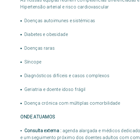
As nossas equipas reúnem competências diferenciadas 
Hipertensão arterial e risco cardiovascular
▪ Doenças autoimunes e sistémicas
▪ Diabetes e obesidade
▪ Doenças raras
▪ Síncope
▪ Diagnósticos difíceis e casos complexos
▪ Geriatria e doente idoso frágil
▪ Doença crónica com múltiplas comorbilidade
ONDE ATUAMOS
▪ Consulta externa :
agenda alargada e médicos dedicados
e um seguimento próximo dos doentes adultos com como