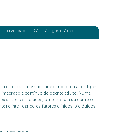
e intervenção
CV
Artigos e Vídeos
 a especialidade nuclear e o motor da abordagem
 integrado e contínuo do doente adulto. Numa
 os sintomas isolados, o internista atua como o
iro interligando os fatores clínicos, biológicos,