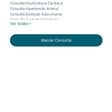
Consulta Insuficiência Cardíaca
Consulta Hipertensão Arterial
Consulta Doenças Auto-imunes
Consulta Cuidados Paliativos
Ver todas
Consulta Síncope
Marcar Consulta