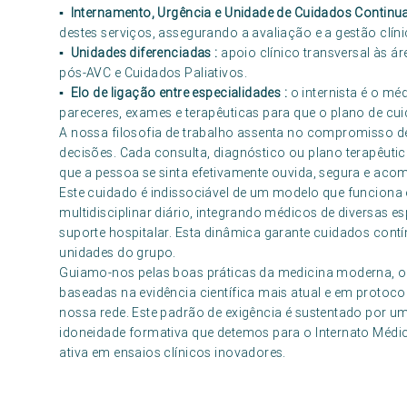
▪ Internamento, Urgência e Unidade de Cuidados Continu
destes serviços, assegurando a avaliação e a gestão clí
▪ Unidades diferenciadas :
apoio clínico transversal às á
pós-AVC e Cuidados Paliativos.
▪ Elo de ligação entre especialidades :
o internista é o m
pareceres, exames e terapêuticas para que o plano de cu
A nossa filosofia de trabalho assenta no compromisso de
decisões. Cada consulta, diagnóstico ou plano terapêuti
que a pessoa se sinta efetivamente ouvida, segura e aco
Este cuidado é indissociável de um modelo que funcion
multidisciplinar diário, integrando médicos de diversas 
suporte hospitalar. Esta dinâmica garante cuidados cont
unidades do grupo.
Guiamo-nos pelas boas práticas da medicina moderna, o q
baseadas na evidência científica mais atual e em protoco
nossa rede. Este padrão de exigência é sustentado por um 
idoneidade formativa que detemos para o Internato Médic
ativa em ensaios clínicos inovadores.