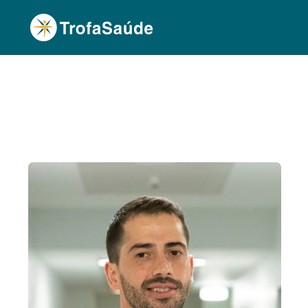
Página Inicial
Corpo Clínico
José Soeiro, Dr
•
•