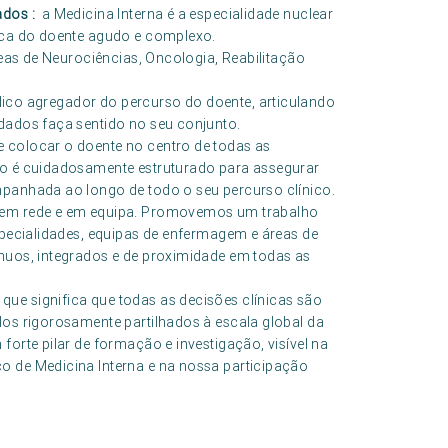
ados :
a Medicina Interna é a especialidade nuclear
nica do doente agudo e complexo.
reas de Neurociências, Oncologia, Reabilitação
édico agregador do percurso do doente, articulando
idados faça sentido no seu conjunto.
 colocar o doente no centro de todas as
co é cuidadosamente estruturado para assegurar
mpanhada ao longo de todo o seu percurso clínico.
a em rede e em equipa. Promovemos um trabalho
especialidades, equipas de enfermagem e áreas de
ínuos, integrados e de proximidade em todas as
ue significa que todas as decisões clínicas são
los rigorosamente partilhados à escala global da
forte pilar de formação e investigação, visível na
o de Medicina Interna e na nossa participação