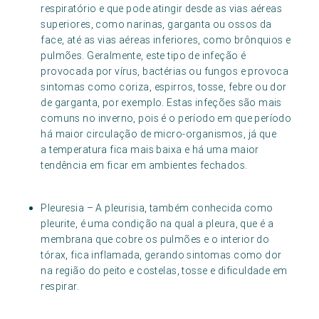
respiratório e que pode atingir desde as vias aéreas
superiores, como narinas, garganta ou ossos da
face, até as vias aéreas inferiores, como brônquios e
pulmões. Geralmente, este tipo de infeção é
provocada por vírus, bactérias ou fungos e provoca
sintomas como coriza, espirros, tosse, febre ou dor
de garganta, por exemplo. Estas infeções são mais
comuns no inverno, pois é o período em que período
há maior circulação de micro-organismos, já que
a temperatura fica mais baixa e há uma maior
tendência em ficar em ambientes fechados.
Pleuresia – A pleurisia, também conhecida como
pleurite, é uma condição na qual a pleura, que é a
membrana que cobre os pulmões e o interior do
tórax, fica inflamada, gerando sintomas como dor
na região do peito e costelas, tosse e dificuldade em
respirar.