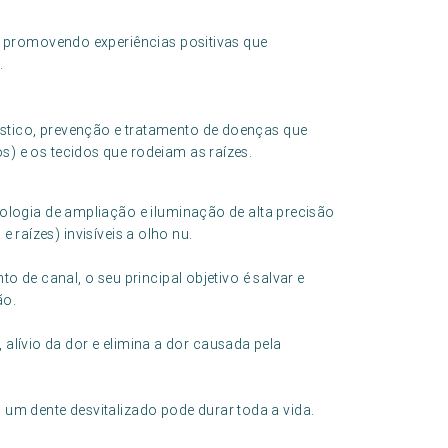
 promovendo experiências positivas que
.
stico, prevenção e tratamento de doenças que
s) e os tecidos que rodeiam as raízes.
logia de ampliação e iluminação de alta precisão
e raízes) invisíveis a olho nu.
de canal, o seu principal objetivo é salvar e
ão.
 alívio da dor e elimina a dor causada pela
, um dente desvitalizado pode durar toda a vida.