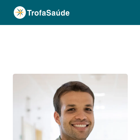
Página Inicial
Corpo Clínico
Roberto Almeida
•
•