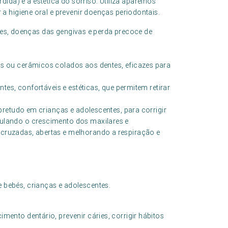
da) e a estética do sorriso. Utiliza aparelhos
r a higiene oral e prevenir doenças periodontais.
ries, doenças das gengivas e perda precoce de
os ou cerâmicos colados aos dentes, eficazes para
ntes, confortáveis e estéticas, que permitem retirar
obretudo em crianças e adolescentes, para corrigir
ulando o crescimento dos maxilares e
cruzadas, abertas e melhorando a respiração e
e bebés, crianças e adolescentes.
nto dentário, prevenir cáries, corrigir hábitos