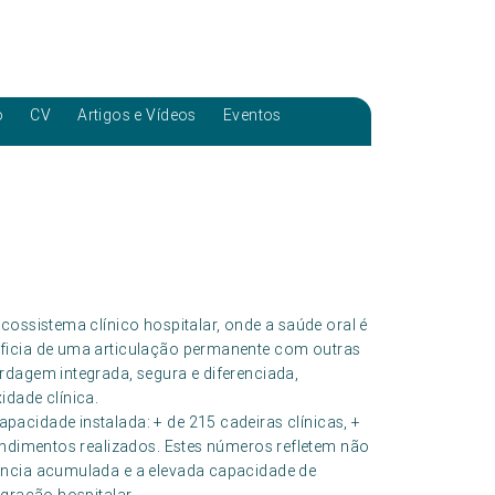
o
CV
Artigos e Vídeos
Eventos
cossistema clínico hospitalar, onde a saúde oral é
eficia de uma articulação permanente com outras
rdagem integrada, segura e diferenciada,
idade clínica.
pacidade instalada: + de 215 cadeiras clínicas, +
endimentos realizados. Estes números refletem não
ência acumulada e a elevada capacidade de