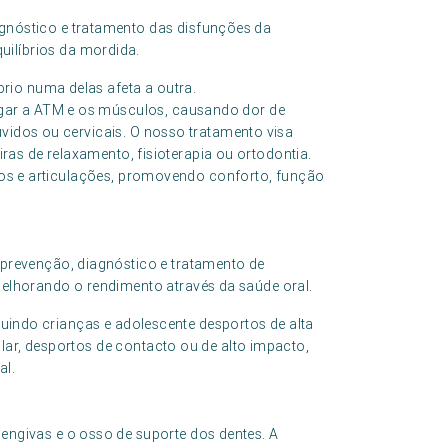
gnóstico e tratamento das disfunções da
ilíbrios da mordida.
rio numa delas afeta a outra.
gar a ATM e os músculos, causando dor de
uvidos ou cervicais. O nosso tratamento visa
eiras de relaxamento, fisioterapia ou ortodontia.
culos e articulações, promovendo conforto, função
 prevenção, diagnóstico e tratamento de
melhorando o rendimento através da saúde oral.
cluindo crianças e adolescente desportos de alta
lar, desportos de contacto ou de alto impacto,
al.
engivas e o osso de suporte dos dentes. A