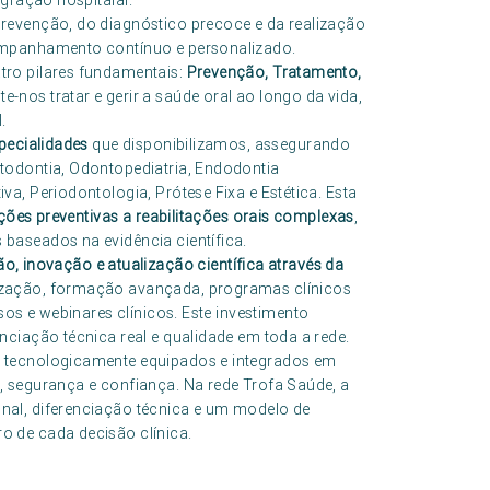
egração hospitalar.
revenção, do diagnóstico precoce e da realização
ompanhamento contínuo e personalizado.
tro pilares fundamentais:
Prevenção, Tratamento,
e-nos tratar e gerir a saúde oral ao longo da vida,
.
pecialidades
que disponibilizamos, assegurando
todontia, Odontopediatria, Endodontia
a, Periodontologia, Prótese Fixa e Estética. Esta
ções preventivas a reabilitações orais complexas
,
baseados na evidência científica.
o, inovação e atualização científica através da
ização, formação avançada, programas clínicos
ssos e webinares clínicos. Este investimento
ciação técnica real e qualidade em toda a rede.
 tecnologicamente equipados e integrados em
 segurança e confiança. Na rede Trofa Saúde, a
nal, diferenciação técnica e um modelo de
 de cada decisão clínica.