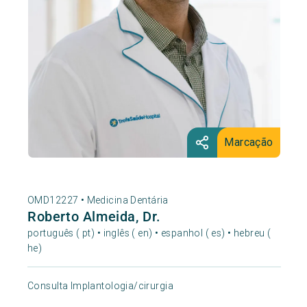
Marcação
OMD12227 •
Medicina Dentária
Roberto Almeida, Dr.
português ( pt) • inglês ( en) • espanhol ( es) • hebreu (
he)
Consulta Implantologia/cirurgia