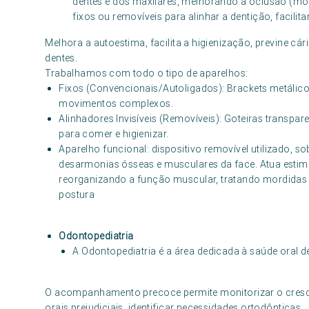
dentes e dos maxilares, melhorando a oclusão (mordi
fixos ou removíveis para alinhar a dentição, facilita
Melhora a autoestima, facilita a higienização, previne cá
dentes.
Trabalhamos com todo o tipo de aparelhos:
Fixos (Convencionais/Autoligados): Brackets metálic
movimentos complexos.
Alinhadores Invisíveis (Removíveis): Goteiras transpare
para comer e higienizar.
Aparelho funcional: dispositivo removível utilizado, s
desarmonias ósseas e musculares da face. Atua estim
reorganizando a função muscular, tratando mordidas 
postura
Odontopediatria
A Odontopediatria é a área dedicada à saúde oral d
O acompanhamento precoce permite monitorizar o crescime
orais prejudiciais, identificar necessidades ortodônticas.