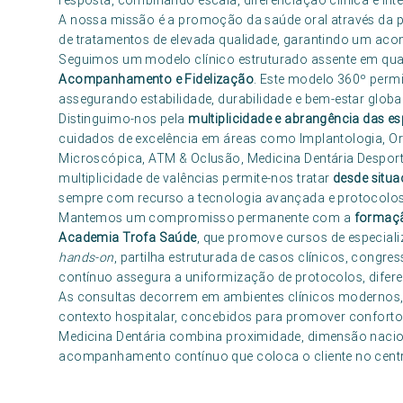
resposta, combinando escala, diferenciação clínica e int
A nossa missão é a promoção da saúde oral através da p
de tratamentos de elevada qualidade, garantindo um ac
Seguimos um modelo clínico estruturado assente em qua
Acompanhamento e Fidelização
. Este modelo 360º permit
assegurando estabilidade, durabilidade e bem-estar global
Distinguimo-nos pela
multiplicidade e abrangência das es
cuidados de excelência em áreas como Implantologia, Or
Microscópica, ATM & Oclusão, Medicina Dentária Desportiv
multiplicidade de valências permite-nos tratar
desde situa
sempre com recurso a tecnologia avançada e protocolos 
Mantemos um compromisso permanente com a
formaçã
Academia Trofa Saúde
, que promove cursos de especial
hands-on
, partilha estruturada de casos clínicos, congre
contínuo assegura a uniformização de protocolos, diferen
As consultas decorrem em ambientes clínicos modernos,
contexto hospitalar, concebidos para promover conforto,
Medicina Dentária combina proximidade, dimensão nacio
acompanhamento contínuo que coloca o cliente no centro