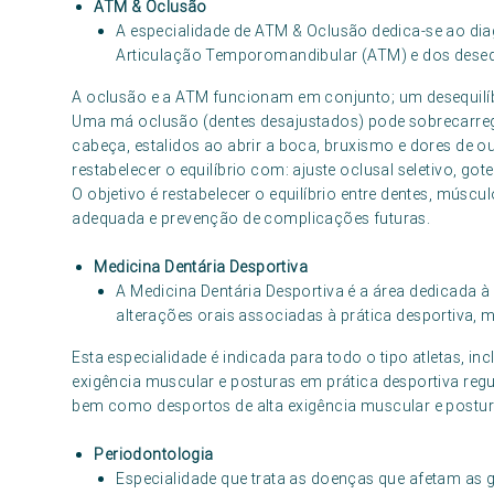
ATM & Oclusão
A especialidade de ATM & Oclusão dedica-se ao dia
Articulação Temporomandibular (ATM) e dos desequ
A oclusão e a ATM funcionam em conjunto; um desequilíb
Uma má oclusão (dentes desajustados) pode sobrecarre
cabeça, estalidos ao abrir a boca, bruxismo e dores de o
restabelecer o equilíbrio com: ajuste oclusal seletivo, got
O objetivo é restabelecer o equilíbrio entre dentes, mús
adequada e prevenção de complicações futuras.
Medicina Dentária Desportiva
A Medicina Dentária Desportiva é a área dedicada à
alterações orais associadas à prática desportiva, 
Esta especialidade é indicada para todo o tipo atletas, in
exigência muscular e posturas em prática desportiva regu
bem como desportos de alta exigência muscular e postur
Periodontologia
Especialidade que trata as doenças que afetam as g